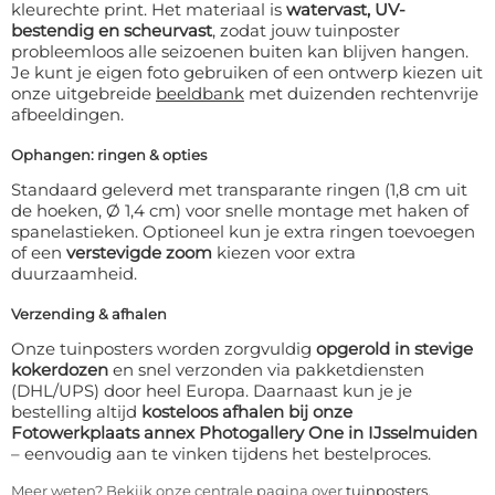
kleurechte print. Het materiaal is
watervast, UV-
bestendig en scheurvast
, zodat jouw tuinposter
probleemloos alle seizoenen buiten kan blijven hangen.
Je kunt je eigen foto gebruiken of een ontwerp kiezen uit
onze uitgebreide
beeldbank
met duizenden rechtenvrije
afbeeldingen.
Ophangen: ringen & opties
Standaard geleverd met transparante ringen (1,8 cm uit
de hoeken, Ø 1,4 cm) voor snelle montage met haken of
spanelastieken. Optioneel kun je extra ringen toevoegen
of een
verstevigde zoom
kiezen voor extra
duurzaamheid.
Verzending & afhalen
Onze tuinposters worden zorgvuldig
opgerold in stevige
kokerdozen
en snel verzonden via pakketdiensten
(DHL/UPS) door heel Europa. Daarnaast kun je je
bestelling altijd
kosteloos afhalen bij onze
Fotowerkplaats annex Photogallery One in IJsselmuiden
– eenvoudig aan te vinken tijdens het bestelproces.
Meer weten? Bekijk onze centrale pagina over
tuinposters
.