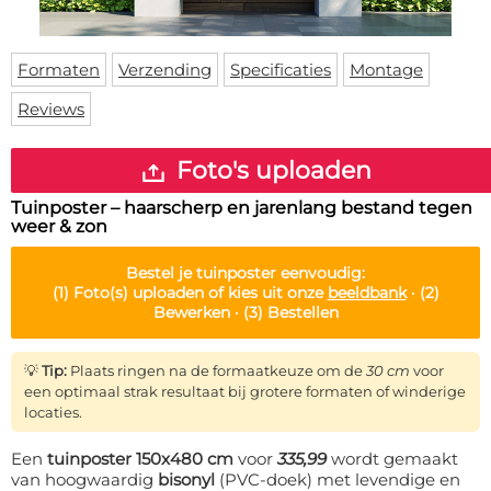
Deurmat
Over ons
Vloermat
Levertijden
Skateboard deck
Formaten
Verzending
Specificaties
Montage
Inloggen
Reviews
WhatsApp
Foto's uploaden
Tuinposter – haarscherp en jarenlang bestand tegen
weer & zon
Bestel je
tuinposter
eenvoudig:
(1)
Foto(s) uploaden of kies uit onze
beeldbank
·
(2)
Bewerken ·
(3)
Bestellen
💡
Tip:
Plaats ringen na de formaatkeuze om de
30 cm
voor
een optimaal strak resultaat bij grotere formaten of winderige
locaties.
Een
tuinposter 150x480 cm
voor
335,99
wordt gemaakt
van hoogwaardig
bisonyl
(PVC-doek) met levendige en