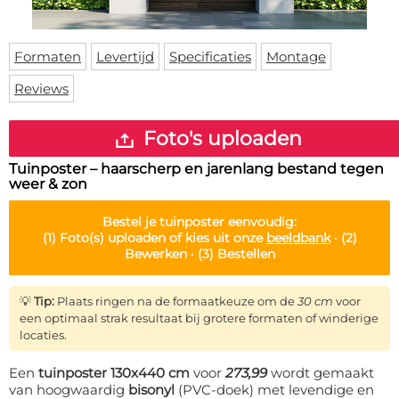
Deurmat
Over ons
Vloermat
Levertijden
Skateboard deck
Formaten
Levertijd
Specificaties
Montage
Inloggen
Reviews
WhatsApp
Foto's uploaden
Tuinposter – haarscherp en jarenlang bestand tegen
weer & zon
Bestel je
tuinposter
eenvoudig:
(1)
Foto(s) uploaden of kies uit onze
beeldbank
·
(2)
Bewerken ·
(3)
Bestellen
💡
Tip:
Plaats ringen na de formaatkeuze om de
30 cm
voor
een optimaal strak resultaat bij grotere formaten of winderige
locaties.
Een
tuinposter 130x440 cm
voor
273,99
wordt gemaakt
van hoogwaardig
bisonyl
(PVC-doek) met levendige en