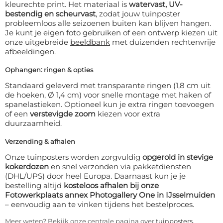
kleurechte print. Het materiaal is
watervast, UV-
bestendig en scheurvast
, zodat jouw tuinposter
probleemloos alle seizoenen buiten kan blijven hangen.
Je kunt je eigen foto gebruiken of een ontwerp kiezen uit
onze uitgebreide
beeldbank
met duizenden rechtenvrije
afbeeldingen.
Ophangen: ringen & opties
Standaard geleverd met transparante ringen (1,8 cm uit
de hoeken, Ø 1,4 cm) voor snelle montage met haken of
spanelastieken. Optioneel kun je extra ringen toevoegen
of een
verstevigde zoom
kiezen voor extra
duurzaamheid.
Verzending & afhalen
Onze tuinposters worden zorgvuldig
opgerold in stevige
kokerdozen
en snel verzonden via pakketdiensten
(DHL/UPS) door heel Europa. Daarnaast kun je je
bestelling altijd
kosteloos afhalen bij onze
Fotowerkplaats annex Photogallery One in IJsselmuiden
– eenvoudig aan te vinken tijdens het bestelproces.
Meer weten? Bekijk onze centrale pagina over
tuinposters
.