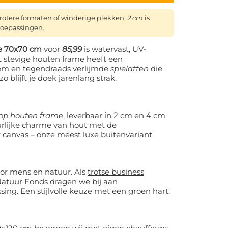
rotere formaten of winderige plekken;
2 cm
is
 toepassingen.
me 70x70 cm
voor
85,99
is watervast, UV-
t stevige houten frame heeft een
em en tegendraads verlijmde
spielatten
die
blijft je doek jarenlang strak.
 op houten frame
, leverbaar in 2 cm en 4 cm
urlijke charme van hout met de
canvas – onze meest luxe buitenvariant.
or mens en natuur. Als
trotse business
Natuur Fonds
dragen we bij aan
ng. Een stijlvolle keuze met een groen hart.