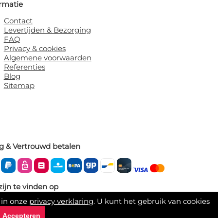
rmatie
Contact
Levertijden & Bezorging
FAQ
Privacy & cookies
Algemene voorwaarden
Referenties
Blog
Sitemap
ig & Vertrouwd betalen
zijn te vinden op
 in onze
privacy verklaring
. U kunt het gebruik van cookies
Accepteren