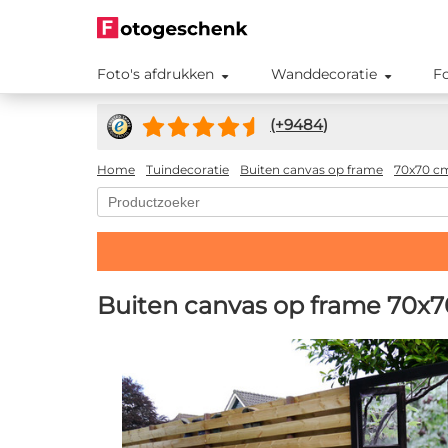
Foto's afdrukken
Wanddecoratie
F
(+
9484
)
Home
Tuindecoratie
Buiten canvas op frame
70x70 c
Buiten canvas op frame 70x