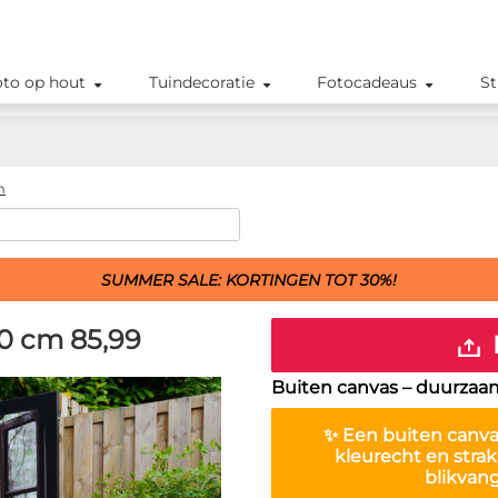
oto op hout
Tuindecoratie
Fotocadeaus
St
m
SUMMER SALE: KORTINGEN TOT 30%!
70 cm
85,99
Buiten canvas – duurzaam,
✨ Een buiten canva
kleurecht en stra
blikvang