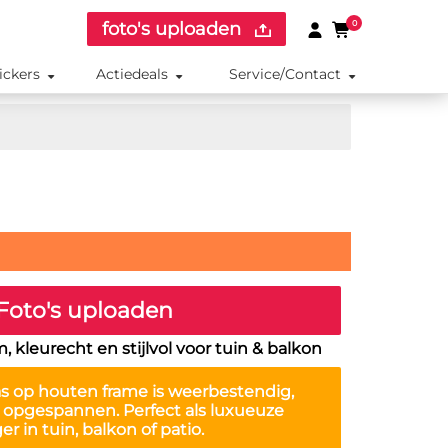
foto's uploaden
0
ickers
Actiedeals
Service/Contact
Foto's uploaden
 kleurecht en stijlvol voor tuin & balkon
s op houten frame is weerbestendig,
k opgespannen. Perfect als luxueuze
er in tuin, balkon of patio.