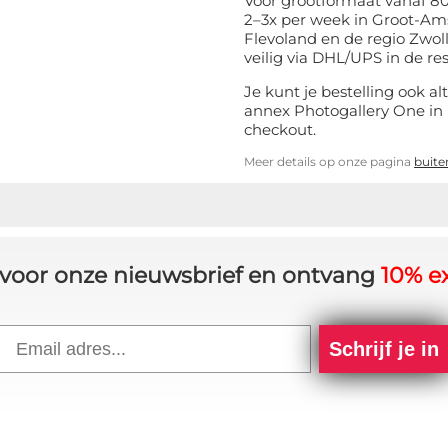
Voor grootformaat vanaf 8
2–3x per week in Groot-Am
Flevoland en de regio Zwo
veilig via DHL/UPS in de re
Je kunt je bestelling ook al
annex Photogallery One in
checkout.
Meer details op onze pagina
buite
in voor onze nieuwsbrief en ontvang
10% ex
Email
Schrijf je in