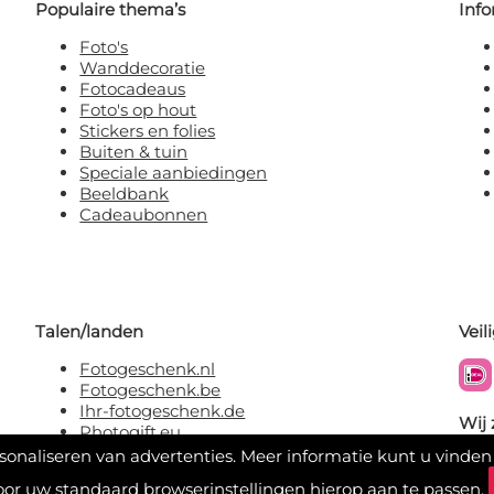
Populaire thema’s
Info
Foto's
Wanddecoratie
Fotocadeaus
Foto's op hout
Stickers en folies
Buiten & tuin
Speciale aanbiedingen
Beeldbank
Cadeaubonnen
Talen/landen
Veil
Fotogeschenk.nl
Fotogeschenk.be
Ihr-fotogeschenk.de
Wij 
Photogift.eu
rsonaliseren van advertenties. Meer informatie kunt u vinden
oor uw standaard browserinstellingen hierop aan te passen.