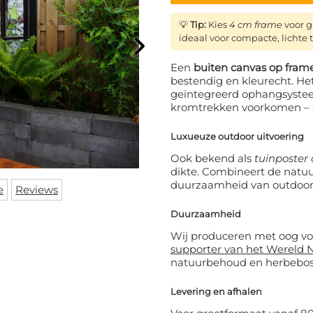
💡
Tip:
Kies
4 cm frame
voor g
ideaal voor compacte, lichte
Een
buiten canvas op fra
bestendig en kleurecht. He
geïntegreerd ophangsyste
kromtrekken voorkomen – zo 
Luxueuze outdoor uitvoering
Ook bekend als
tuinposter
dikte. Combineert de natu
duurzaamheid van outdoor 
e
Reviews
Duurzaamheid
Wij produceren met oog vo
supporter van het Wereld 
natuurbehoud en herbebossi
Levering en afhalen