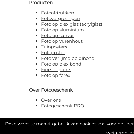
Producten
Fotoafdrukken
Fotovergrotingen
Foto op plexiglas (acrylglas)
Foto op aluminium
Foto op canvas
Foto op vurenhout
Tuinposters
Fotoposter
Foto verlijmd op dibond
Foto op plexibond
Fineart prints
Foto op forex
Over Fotogeschenk
Over ons
Fotogeschenk PRO
Deze website maakt gebruik van cookies, o.a. voor het pe
weigeren, d