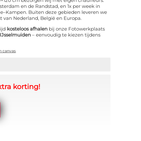
0×120 cm bezorgen wij met eigen chauffeurs:
sterdam en de Randstad, en 1x per week in
lle–Kampen. Buiten deze gebieden leveren we
st van Nederland, België en Europa.
tijd
kosteloos afhalen
bij onze Fotowerkplaats
IJsselmuiden
– eenvoudig te kiezen tijdens
n canvas
.
tra korting!