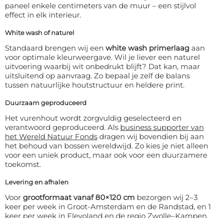
paneel enkele centimeters van de muur – een stijlvol
effect in elk interieur.
White wash of naturel
Standaard brengen wij een
white wash primerlaag
aan
voor optimale kleurweergave. Wil je liever een naturel
uitvoering waarbij wit onbedrukt blijft? Dat kan, maar
uitsluitend op aanvraag. Zo bepaal je zelf de balans
tussen natuurlijke houtstructuur en heldere print.
Duurzaam geproduceerd
Het vurenhout wordt zorgvuldig geselecteerd en
verantwoord geproduceerd. Als
business supporter van
het Wereld Natuur Fonds
dragen wij bovendien bij aan
het behoud van bossen wereldwijd. Zo kies je niet alleen
voor een uniek product, maar ook voor een duurzamere
toekomst.
Levering en afhalen
Voor
grootformaat vanaf 80×120 cm
bezorgen wij 2–3
keer per week in Groot-Amsterdam en de Randstad, en 1
keer per week in Flevoland en de regio Zwolle–Kampen.