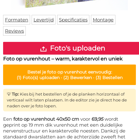
Deurmat
Over ons
Vloermat
Levertijden
Skateboard deck
Formaten
Levertijd
Specificaties
Montage
Inloggen
Reviews
WhatsApp
Foto's uploaden
Foto op vurenhout – warm, karaktervol en uniek
Bestel je
foto op vurenhout
eenvoudig:
(1)
Foto(s) uploaden ·
(2)
Bewerken ·
(3)
Bestellen
💡
Tip:
Kies bij het bestellen of je de planken horizontaal of
verticaal wilt laten plaatsen. In de editor zie je direct hoe de
naden over je foto lopen.
Een
foto op vurenhout 40x50 cm
voor
69,95
wordt
geprint op 19 mm dik vurenhout met een duidelijke
nervenstructuur en karaktervolle noesten. Dankzij de
standaard dwarslatten aan de achterzijde zweeft het