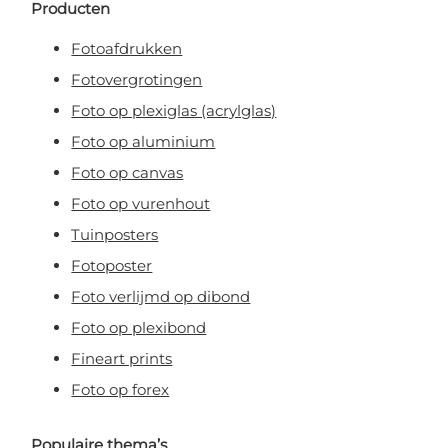
Producten
Fotoafdrukken
Fotovergrotingen
Foto op plexiglas (acrylglas)
Foto op aluminium
Foto op canvas
Foto op vurenhout
Tuinposters
Fotoposter
Foto verlijmd op dibond
Foto op plexibond
Fineart prints
Foto op forex
Populaire thema’s