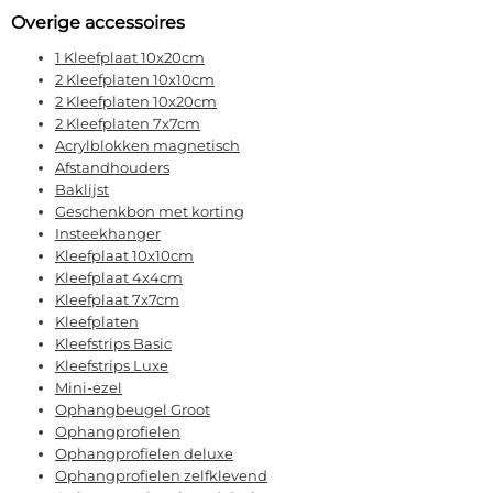
Overige accessoires
1 Kleefplaat 10x20cm
2 Kleefplaten 10x10cm
2 Kleefplaten 10x20cm
2 Kleefplaten 7x7cm
Acrylblokken magnetisch
Afstandhouders
Baklijst
Geschenkbon met korting
Insteekhanger
Kleefplaat 10x10cm
Kleefplaat 4x4cm
Kleefplaat 7x7cm
Kleefplaten
Kleefstrips Basic
Kleefstrips Luxe
Mini-ezel
Ophangbeugel Groot
Ophangprofielen
Ophangprofielen deluxe
Ophangprofielen zelfklevend