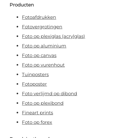
Producten
Fotoafdrukken
Fotovergrotingen
Foto op plexiglas (acrylglas)
Foto op aluminium
Foto op canvas
Foto op vurenhout
Tuinposters
Fotoposter
Foto verlijmd op dibond
Foto op plexibond
Fineart prints
Foto op forex