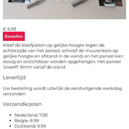
Deurmat
Over ons
Vloermat
Levertijden
Skateboard deck
Inloggen
€ 6.99
WhatsApp
Kleef de kleefplaten op gelijke hoogte tegen de
achterzijde van het paneel, schroef de muurankers op
gelijke hoogte en afstand in de wand, en het paneel kan
stevig en onzichtbaar worden opgehangen. Het paneel
'zweeft' 8mm vanaf de wand.
Levertijd
Uw bestelling wordt uiterlijk de eerstvolgende werkdag
verzonden
Verzendkosten
Nederland: 7.99
Belgie: 8.99
Duitsland: 9.99