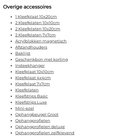
Overige accessoires
1 Kleefplaat 10x20cm
2 Kleefplaten 10x10cm
2 Kleefplaten 10x20cm
2 Kleefplaten 7x7cm
Acrylblokken magnetisch
Afstandhouders
Baklijst
Geschenkbon met korting
Insteekhanger
Kleefplaat 10x10cm
Kleefplaat 4x4cm
Kleefplaat 7x7cm
Kleefplaten
Kleefstrips Basic
Kleefstrips Luxe
Mini-ezel
Ophangbeugel Groot
Ophangprofielen
Ophangprofielen deluxe
Ophangprofielen zelfklevend