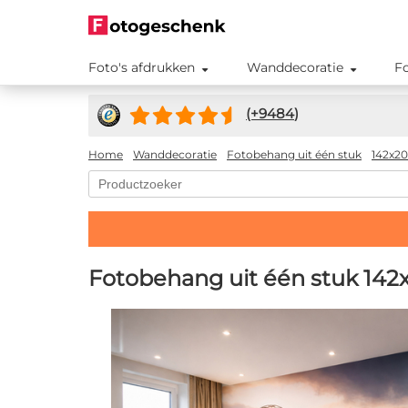
Foto's afdrukken
Wanddecoratie
F
(+
9484
)
Home
Wanddecoratie
Fotobehang uit één stuk
142x2
Fotobehang uit één stuk 14