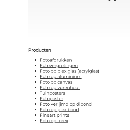
Producten
Fotoafdrukken
Fotovergrotingen
Foto op plexiglas (acrylglas)
Foto op aluminium
Foto op canvas
Foto op vurenhout
Tuinposters
Fotoposter
Foto verlijmd op dibond
Foto op plexibond
Fineart prints
Foto op forex