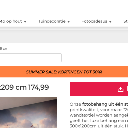
oto op hout
Tuindecoratie
Fotocadeaus
St
09 cm
SUMMER SALE: KORTINGEN TOT 30%!
2x209 cm
174,99
Onze
fotobehang uit één s
printkwaliteit, voor maar
17
wandtextiel worden aangeb
geeft het luxe behang een
300x1200cm uit één stuk. H