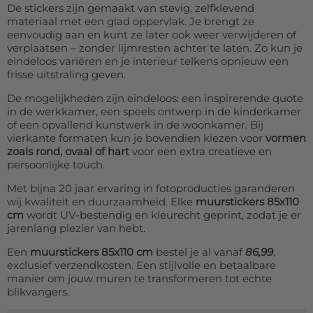
De stickers zijn gemaakt van stevig, zelfklevend
materiaal met een glad oppervlak. Je brengt ze
eenvoudig aan en kunt ze later ook weer verwijderen of
verplaatsen – zonder lijmresten achter te laten. Zo kun je
eindeloos variëren en je interieur telkens opnieuw een
frisse uitstraling geven.
De mogelijkheden zijn eindeloos: een inspirerende quote
in de werkkamer, een speels ontwerp in de kinderkamer
of een opvallend kunstwerk in de woonkamer. Bij
vierkante formaten kun je bovendien kiezen voor
vormen
zoals rond, ovaal of hart
voor een extra creatieve en
persoonlijke touch.
Met bijna 20 jaar ervaring in fotoproducties garanderen
wij kwaliteit en duurzaamheid. Elke
muurstickers 85x110
cm
wordt UV-bestendig en kleurecht geprint, zodat je er
jarenlang plezier van hebt.
Een
muurstickers 85x110 cm
bestel je al vanaf
86,99
,
exclusief verzendkosten. Een stijlvolle en betaalbare
manier om jouw muren te transformeren tot echte
blikvangers.