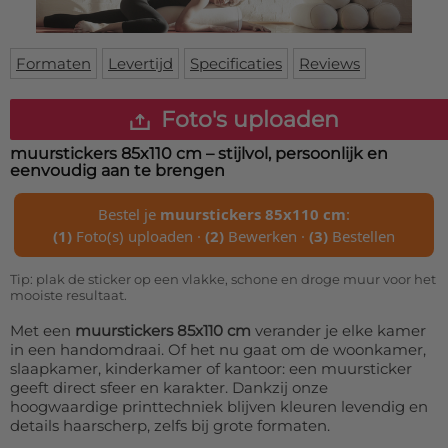
Deurmat
Over ons
Vloermat
Levertijden
Skateboard deck
Formaten
Levertijd
Specificaties
Reviews
Inloggen
WhatsApp
Foto's uploaden
muurstickers 85x110 cm
– stijlvol, persoonlijk en
eenvoudig aan te brengen
Bestel je
muurstickers 85x110 cm
:
(1)
Foto(s) uploaden ·
(2)
Bewerken ·
(3)
Bestellen
Tip: plak de sticker op een vlakke, schone en droge muur voor het
mooiste resultaat.
Met een
muurstickers 85x110 cm
verander je elke kamer
in een handomdraai. Of het nu gaat om de woonkamer,
slaapkamer, kinderkamer of kantoor: een muursticker
geeft direct sfeer en karakter. Dankzij onze
hoogwaardige printtechniek blijven kleuren levendig en
details haarscherp, zelfs bij grote formaten.