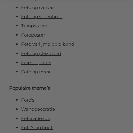
Foto op canvas
Foto op vurenhout
Tuinposters
Fotoposter
Foto verlijmd op dibond
Foto op plexibond
Fineart prints
Foto op forex
Populaire thema’s
Foto's
Wanddecoratie
Fotocadeaus
Foto's op hout