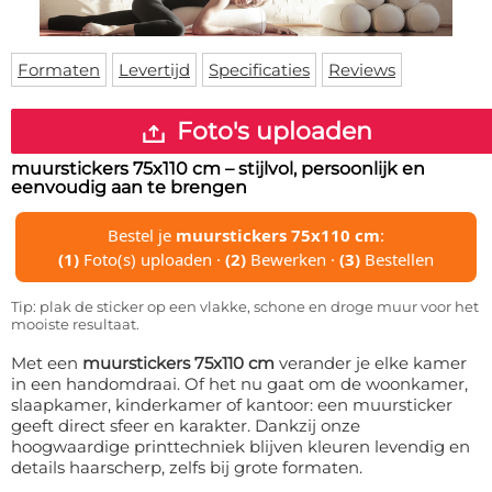
Deurmat
Over ons
Vloermat
Levertijden
Skateboard deck
Formaten
Levertijd
Specificaties
Reviews
Inloggen
WhatsApp
Foto's uploaden
muurstickers 75x110 cm
– stijlvol, persoonlijk en
eenvoudig aan te brengen
Bestel je
muurstickers 75x110 cm
:
(1)
Foto(s) uploaden ·
(2)
Bewerken ·
(3)
Bestellen
Tip: plak de sticker op een vlakke, schone en droge muur voor het
mooiste resultaat.
Met een
muurstickers 75x110 cm
verander je elke kamer
in een handomdraai. Of het nu gaat om de woonkamer,
slaapkamer, kinderkamer of kantoor: een muursticker
geeft direct sfeer en karakter. Dankzij onze
hoogwaardige printtechniek blijven kleuren levendig en
details haarscherp, zelfs bij grote formaten.