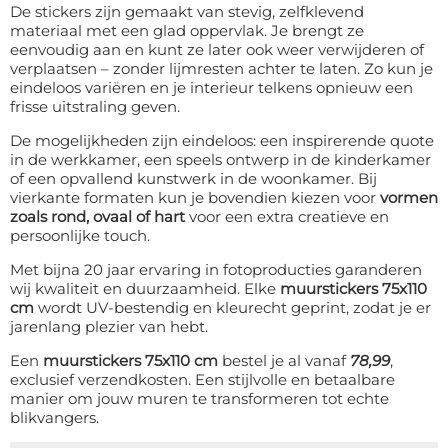
De stickers zijn gemaakt van stevig, zelfklevend
materiaal met een glad oppervlak. Je brengt ze
eenvoudig aan en kunt ze later ook weer verwijderen of
verplaatsen – zonder lijmresten achter te laten. Zo kun je
eindeloos variëren en je interieur telkens opnieuw een
frisse uitstraling geven.
De mogelijkheden zijn eindeloos: een inspirerende quote
in de werkkamer, een speels ontwerp in de kinderkamer
of een opvallend kunstwerk in de woonkamer. Bij
vierkante formaten kun je bovendien kiezen voor
vormen
zoals rond, ovaal of hart
voor een extra creatieve en
persoonlijke touch.
Met bijna 20 jaar ervaring in fotoproducties garanderen
wij kwaliteit en duurzaamheid. Elke
muurstickers 75x110
cm
wordt UV-bestendig en kleurecht geprint, zodat je er
jarenlang plezier van hebt.
Een
muurstickers 75x110 cm
bestel je al vanaf
78,99
,
exclusief verzendkosten. Een stijlvolle en betaalbare
manier om jouw muren te transformeren tot echte
blikvangers.