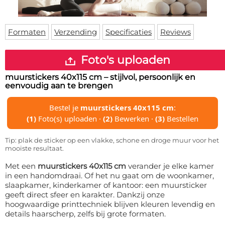
Deurmat
Over ons
Vloermat
Levertijden
Skateboard deck
Formaten
Verzending
Specificaties
Reviews
Inloggen
WhatsApp
Foto's uploaden
muurstickers 40x115 cm
– stijlvol, persoonlijk en
eenvoudig aan te brengen
Bestel je
muurstickers 40x115 cm
:
(1)
Foto(s) uploaden ·
(2)
Bewerken ·
(3)
Bestellen
Tip: plak de sticker op een vlakke, schone en droge muur voor het
mooiste resultaat.
Met een
muurstickers 40x115 cm
verander je elke kamer
in een handomdraai. Of het nu gaat om de woonkamer,
slaapkamer, kinderkamer of kantoor: een muursticker
geeft direct sfeer en karakter. Dankzij onze
hoogwaardige printtechniek blijven kleuren levendig en
details haarscherp, zelfs bij grote formaten.