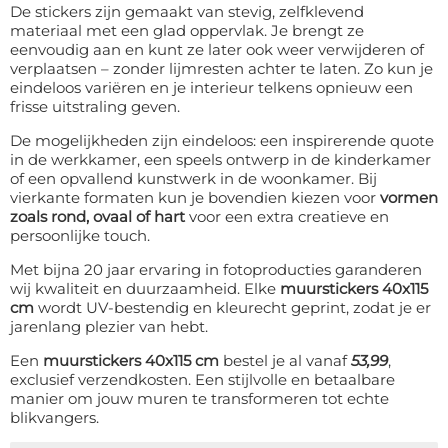
De stickers zijn gemaakt van stevig, zelfklevend
materiaal met een glad oppervlak. Je brengt ze
eenvoudig aan en kunt ze later ook weer verwijderen of
verplaatsen – zonder lijmresten achter te laten. Zo kun je
eindeloos variëren en je interieur telkens opnieuw een
frisse uitstraling geven.
De mogelijkheden zijn eindeloos: een inspirerende quote
in de werkkamer, een speels ontwerp in de kinderkamer
of een opvallend kunstwerk in de woonkamer. Bij
vierkante formaten kun je bovendien kiezen voor
vormen
zoals rond, ovaal of hart
voor een extra creatieve en
persoonlijke touch.
Met bijna 20 jaar ervaring in fotoproducties garanderen
wij kwaliteit en duurzaamheid. Elke
muurstickers 40x115
cm
wordt UV-bestendig en kleurecht geprint, zodat je er
jarenlang plezier van hebt.
Een
muurstickers 40x115 cm
bestel je al vanaf
53,99
,
exclusief verzendkosten. Een stijlvolle en betaalbare
manier om jouw muren te transformeren tot echte
blikvangers.