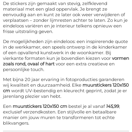
De stickers zijn gemaakt van stevig, zelfklevend
materiaal met een glad oppervlak. Je brengt ze
eenvoudig aan en kunt ze later ook weer verwijderen of
verplaatsen – zonder lijmresten achter te laten. Zo kun je
eindeloos variëren en je interieur telkens opnieuw een
frisse uitstraling geven.
De mogelijkheden zijn eindeloos: een inspirerende quote
in de werkkamer, een speels ontwerp in de kinderkamer
of een opvallend kunstwerk in de woonkamer. Bij
vierkante formaten kun je bovendien kiezen voor
vormen
zoals rond, ovaal of hart
voor een extra creatieve en
persoonlijke touch.
Met bijna 20 jaar ervaring in fotoproducties garanderen
wij kwaliteit en duurzaamheid. Elke
muurstickers 120x150
cm
wordt UV-bestendig en kleurecht geprint, zodat je er
jarenlang plezier van hebt.
Een
muurstickers 120x150 cm
bestel je al vanaf
145,99
,
exclusief verzendkosten. Een stijlvolle en betaalbare
manier om jouw muren te transformeren tot echte
blikvangers.