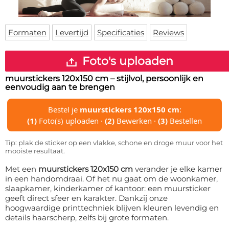
Deurmat
Over ons
Vloermat
Levertijden
Skateboard deck
Formaten
Levertijd
Specificaties
Reviews
Inloggen
WhatsApp
Foto's uploaden
muurstickers 120x150 cm
– stijlvol, persoonlijk en
eenvoudig aan te brengen
Bestel je
muurstickers 120x150 cm
:
(1)
Foto(s) uploaden ·
(2)
Bewerken ·
(3)
Bestellen
Tip: plak de sticker op een vlakke, schone en droge muur voor het
mooiste resultaat.
Met een
muurstickers 120x150 cm
verander je elke kamer
in een handomdraai. Of het nu gaat om de woonkamer,
slaapkamer, kinderkamer of kantoor: een muursticker
geeft direct sfeer en karakter. Dankzij onze
hoogwaardige printtechniek blijven kleuren levendig en
details haarscherp, zelfs bij grote formaten.