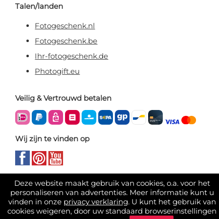
Talen/landen
Fotogeschenk.nl
Fotogeschenk.be
Ihr-fotogeschenk.de
Photogift.eu
Veilig & Vertrouwd betalen
Wij zijn te vinden op
Deze website maakt gebruik van cookies, o.a. voor het
personaliseren van advertenties. Meer informatie kunt u
vinden in onze
privacy verklaring
. U kunt het gebruik van
cookies weigeren, door uw standaard browserinstellingen