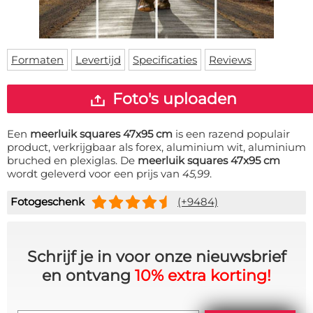
Deurmat
Over ons
Vloermat
Levertijden
Skateboard deck
Inloggen
Formaten
Levertijd
Specificaties
Reviews
WhatsApp
Foto's uploaden
Een
meerluik squares 47x95 cm
is een razend populair
product, verkrijgbaar als forex, aluminium wit, aluminium
bruched en plexiglas. De
meerluik squares 47x95 cm
wordt geleverd voor een prijs van
45,99
.
Fotogeschenk
(+9484)
Schrijf je in voor onze nieuwsbrief
en ontvang
10% extra korting!