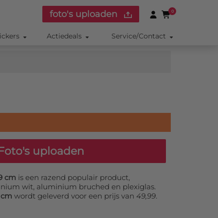
foto's uploaden
0
ickers
Actiedeals
Service/Contact
Foto's uploaden
59 cm
is een razend populair product,
minium wit, aluminium bruched en plexiglas.
9 cm
wordt geleverd voor een prijs van
49,99
.