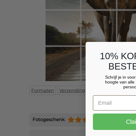
10% KO
BESTE
Schrijf je in voo
hoogte van alle 
persoo
Formaten
Verzending
Specificaties
Revi
Fotogeschenk
(+9484)
Cla