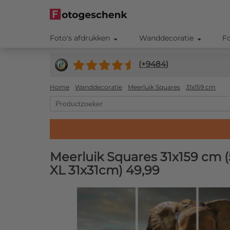
Foto's afdrukken
Wanddecoratie
F
(+
9484
)
Home
Wanddecoratie
Meerluik Squares
31x159 cm
Meerluik Squares 31x159 cm (
XL 31x31cm)
49,99