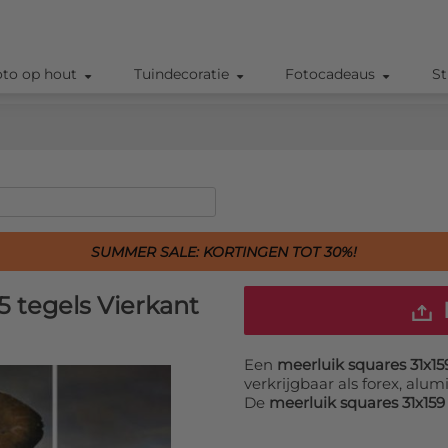
oto op hout
Tuindecoratie
Fotocadeaus
St
SUMMER SALE: KORTINGEN TOT 30%!
5 tegels Vierkant
Een
meerluik squares 31x1
verkrijgbaar als forex, alu
De
meerluik squares 31x15