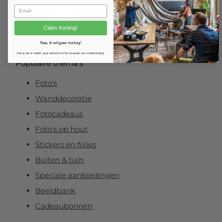
Foto op plexibond
Fineart prints
Claim Korting!
Foto op forex
Nee, ik wil geen korting!
Door je aan te melden, ga je akkoord met het ontvangen van e-mailmarketing.
Populaire thema’s
Foto's
Wanddecoratie
Fotocadeaus
Foto's op hout
Stickers en folies
Buiten & tuin
Speciale aanbiedingen
Beeldbank
Cadeaubonnen