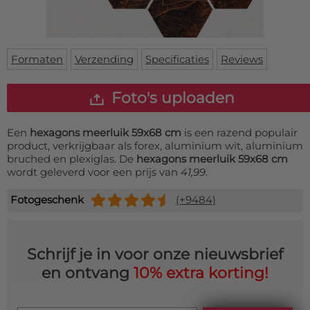
Deurmat
Over ons
Vloermat
Levertijden
Skateboard deck
Inloggen
Formaten
Verzending
Specificaties
Reviews
WhatsApp
Foto's uploaden
Een
hexagons meerluik 59x68 cm
is een razend populair
product, verkrijgbaar als forex, aluminium wit, aluminium
bruched en plexiglas. De
hexagons meerluik 59x68 cm
wordt geleverd voor een prijs van
41,99
.
Fotogeschenk
(+9484)
Schrijf je in voor onze nieuwsbrief
en ontvang
10% extra korting!