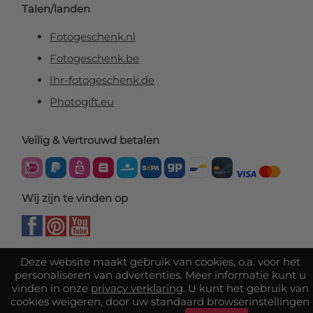
Talen/landen
Fotogeschenk.nl
Fotogeschenk.be
Ihr-fotogeschenk.de
Photogift.eu
Veilig & Vertrouwd betalen
Wij zijn te vinden op
Deze website maakt gebruik van cookies, o.a. voor het
personaliseren van advertenties. Meer informatie kunt u
vinden in onze
privacy verklaring
. U kunt het gebruik van
cookies weigeren, door uw standaard browserinstellingen