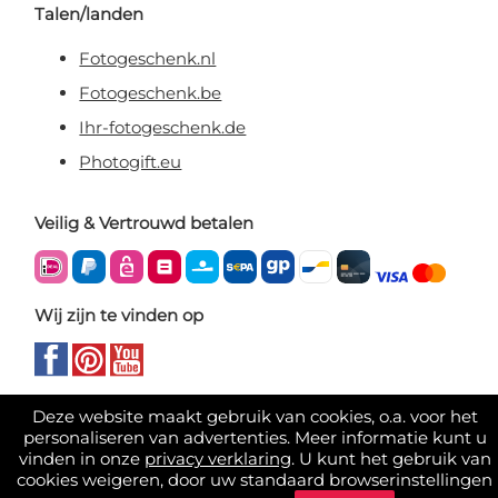
Talen/landen
Fotogeschenk.nl
Fotogeschenk.be
Ihr-fotogeschenk.de
Photogift.eu
Veilig & Vertrouwd betalen
Wij zijn te vinden op
Deze website maakt gebruik van cookies, o.a. voor het
personaliseren van advertenties. Meer informatie kunt u
vinden in onze
privacy verklaring
. U kunt het gebruik van
cookies weigeren, door uw standaard browserinstellingen