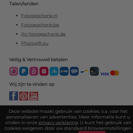
Talen/landen
Fotogeschenk.nl
Fotogeschenk.be
Ihr-fotogeschenk.de
Photogift.eu
Veilig & Vertrouwd betalen
Wij zijn te vinden op
Deze website maakt gebruik van cookies, o.a. voor het
personaliseren van advertenties. Meer informatie kunt u
vinden in onze
privacy verklaring
. U kunt het gebruik van
cookies weigeren, door uw standaard browserinstellingen