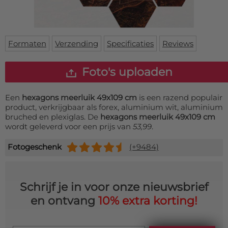
Deurmat
Over ons
Vloermat
Levertijden
Skateboard deck
Inloggen
Formaten
Verzending
Specificaties
Reviews
WhatsApp
Foto's uploaden
Een
hexagons meerluik 49x109 cm
is een razend populair
product, verkrijgbaar als forex, aluminium wit, aluminium
bruched en plexiglas. De
hexagons meerluik 49x109 cm
wordt geleverd voor een prijs van
53,99
.
Fotogeschenk
(+9484)
Schrijf je in voor onze nieuwsbrief
en ontvang
10% extra korting!