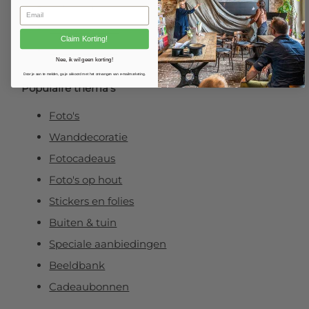
Foto op plexibond
Fineart prints
Claim Korting!
Foto op forex
Nee, ik wil geen korting!
Door je aan te melden, ga je akkoord met het ontvangen van e-mailmarketing.
Populaire thema’s
Foto's
Wanddecoratie
Fotocadeaus
Foto's op hout
Stickers en folies
Buiten & tuin
Speciale aanbiedingen
Beeldbank
Cadeaubonnen