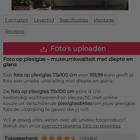
Deurmat
Over ons
Vloermat
Levertijden
Skateboard deck
Formaten
Levertijd
Specificaties
Montage
Inloggen
Reviews
WhatsApp
Foto's uploaden
Foto op plexiglas – museumkwaliteit met diepte en
glans
Een
foto op plexiglas 75x100 cm
voor
159,99
euro geeft je
foto een unieke uitstraling met diepte en glans.
De
foto op plexiglas 75x100 cm
print is UV-
bestendig, vochtwerend en kleurecht, met online
keuze uit verschillende
plexiglasdiktes
om jouw plexiglas
foto de uitstraling te geven die jij wilt.
Wil je graag alles weten over dit unieke fotoproduct?
Bekijk dan onze
overzichtspagina foto op plexiglas
.
Fotogeschenk
(+9484)