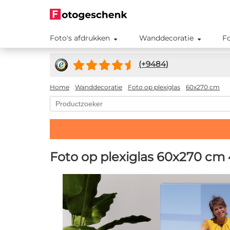
Foto's afdrukken
Wanddecoratie
F
(+
9484
)
Home
Wanddecoratie
Foto op plexiglas
60x270 cm
Foto op plexiglas 60x270 cm