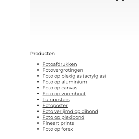
Producten
Fotoafdrukken
Fotovergrotingen
Foto op plexiglas (acrylglas)
Foto op aluminium
Foto op canvas
Foto op vurenhout
Tuinposters
Fotoposter
Foto verlijmd op dibond
Foto op plexibond
Fineart prints
Foto op forex