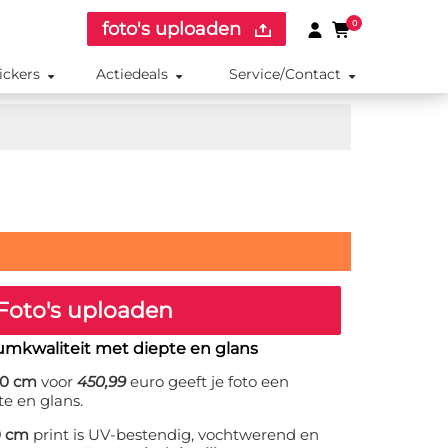
foto's uploaden
0
ickers
Actiedeals
Service/Contact
Foto's uploaden
umkwaliteit met diepte en glans
70 cm
voor
450,99
euro geeft je foto een
te en glans.
0 cm
print is UV-bestendig, vochtwerend en