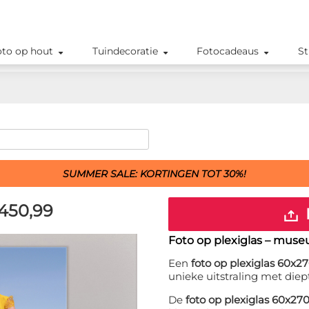
oto op hout
Tuindecoratie
Fotocadeaus
St
SUMMER SALE: KORTINGEN TOT 30%!
450,99
Foto op plexiglas – muse
Een
foto op plexiglas 60x2
unieke uitstraling met diep
De
foto op plexiglas 60x27