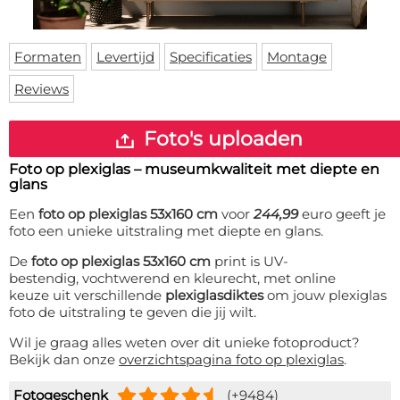
Deurmat
Over ons
Vloermat
Levertijden
Skateboard deck
Formaten
Levertijd
Specificaties
Montage
Inloggen
Reviews
WhatsApp
Foto's uploaden
Foto op plexiglas – museumkwaliteit met diepte en
glans
Een
foto op plexiglas 53x160 cm
voor
244,99
euro geeft je
foto een unieke uitstraling met diepte en glans.
De
foto op plexiglas 53x160 cm
print is UV-
bestendig, vochtwerend en kleurecht, met online
keuze uit verschillende
plexiglasdiktes
om jouw plexiglas
foto de uitstraling te geven die jij wilt.
Wil je graag alles weten over dit unieke fotoproduct?
Bekijk dan onze
overzichtspagina foto op plexiglas
.
Fotogeschenk
(+9484)