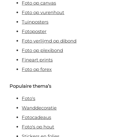
Foto op canvas
Foto op vurenhout
Tuinposters
Fotoposter
Foto verlijmd op dibond
Foto op plexibond
Fineart prints
Foto op forex
Populaire thema’s
Foto's
Wanddecoratie
Fotocadeaus
Foto's op hout
Stickers en folies