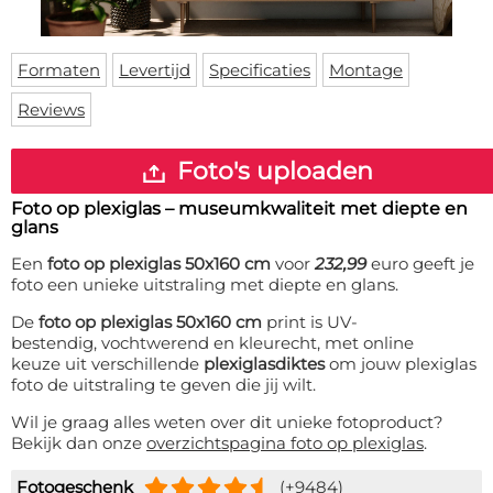
Deurmat
Over ons
Vloermat
Levertijden
Skateboard deck
Formaten
Levertijd
Specificaties
Montage
Inloggen
Reviews
WhatsApp
Foto's uploaden
Foto op plexiglas – museumkwaliteit met diepte en
glans
Een
foto op plexiglas 50x160 cm
voor
232,99
euro geeft je
foto een unieke uitstraling met diepte en glans.
De
foto op plexiglas 50x160 cm
print is UV-
bestendig, vochtwerend en kleurecht, met online
keuze uit verschillende
plexiglasdiktes
om jouw plexiglas
foto de uitstraling te geven die jij wilt.
Wil je graag alles weten over dit unieke fotoproduct?
Bekijk dan onze
overzichtspagina foto op plexiglas
.
Fotogeschenk
(+9484)