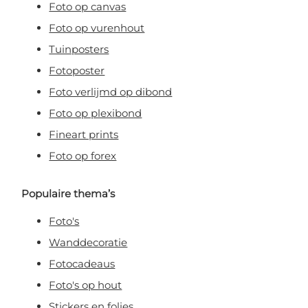
Foto op canvas
Foto op vurenhout
Tuinposters
Fotoposter
Foto verlijmd op dibond
Foto op plexibond
Fineart prints
Foto op forex
Populaire thema’s
Foto's
Wanddecoratie
Fotocadeaus
Foto's op hout
Stickers en folies