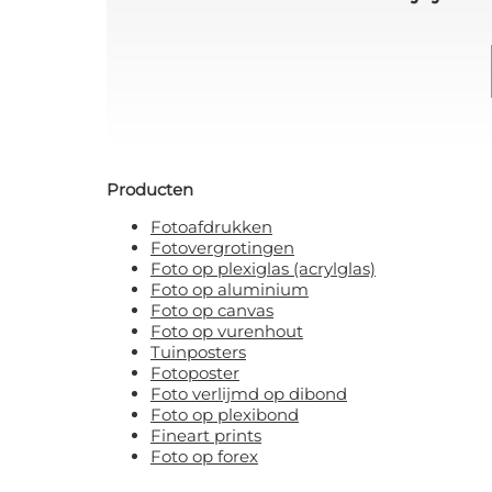
Producten
Fotoafdrukken
Fotovergrotingen
Foto op plexiglas (acrylglas)
Foto op aluminium
Foto op canvas
Foto op vurenhout
Tuinposters
Fotoposter
Foto verlijmd op dibond
Foto op plexibond
Fineart prints
Foto op forex