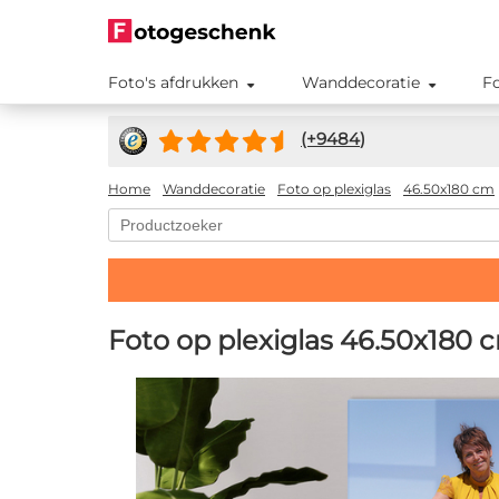
Foto's afdrukken
Wanddecoratie
F
(+
9484
)
Home
Wanddecoratie
Foto op plexiglas
46.50x180 cm
Foto op plexiglas 46.50x180 