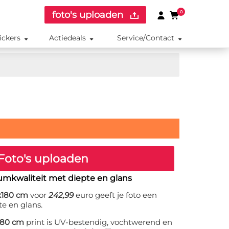
foto's uploaden
0
ickers
Actiedeals
Service/Contact
Foto's uploaden
umkwaliteit met diepte en glans
0x180 cm
voor
242,99
euro geeft je foto een
te en glans.
x180 cm
print is UV-bestendig, vochtwerend en