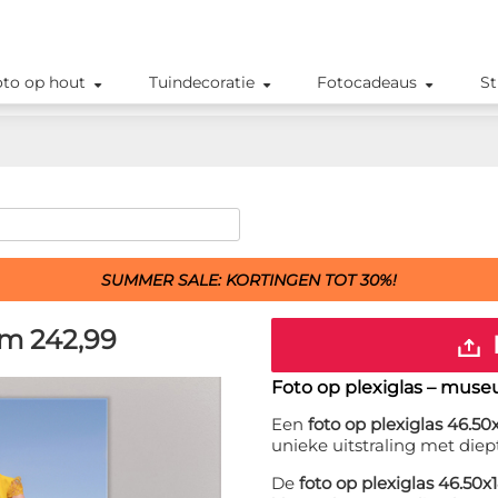
oto op hout
Tuindecoratie
Fotocadeaus
St
SUMMER SALE: KORTINGEN TOT 30%!
cm
242,99
Foto op plexiglas – muse
Een
foto op plexiglas 46.5
unieke uitstraling met diep
De
foto op plexiglas 46.50