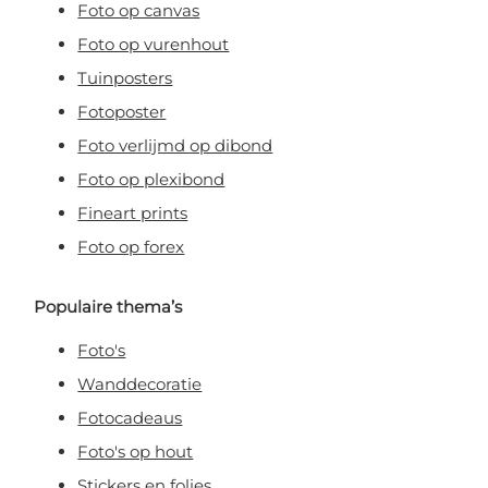
Foto op canvas
Foto op vurenhout
Tuinposters
Fotoposter
Foto verlijmd op dibond
Foto op plexibond
Fineart prints
Foto op forex
Populaire thema’s
Foto's
Wanddecoratie
Fotocadeaus
Foto's op hout
Stickers en folies