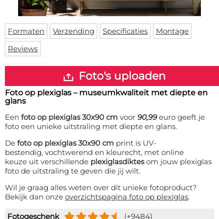
Deurmat
Over ons
Vloermat
Levertijden
Skateboard deck
Formaten
Verzending
Specificaties
Montage
Inloggen
Reviews
WhatsApp
Foto's uploaden
Foto op plexiglas – museumkwaliteit met diepte en
glans
Een
foto op plexiglas 30x90 cm
voor
90,99
euro geeft je
foto een unieke uitstraling met diepte en glans.
De
foto op plexiglas 30x90 cm
print is UV-
bestendig, vochtwerend en kleurecht, met online
keuze uit verschillende
plexiglasdiktes
om jouw plexiglas
foto de uitstraling te geven die jij wilt.
Wil je graag alles weten over dit unieke fotoproduct?
Bekijk dan onze
overzichtspagina foto op plexiglas
.
Fotogeschenk
(+9484)