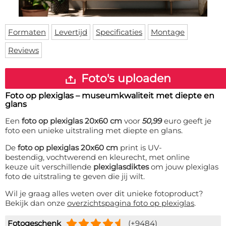
Deurmat
Over ons
Vloermat
Levertijden
Skateboard deck
Formaten
Levertijd
Specificaties
Montage
Inloggen
Reviews
WhatsApp
Foto's uploaden
Foto op plexiglas – museumkwaliteit met diepte en
glans
Een
foto op plexiglas 20x60 cm
voor
50,99
euro geeft je
foto een unieke uitstraling met diepte en glans.
De
foto op plexiglas 20x60 cm
print is UV-
bestendig, vochtwerend en kleurecht, met online
keuze uit verschillende
plexiglasdiktes
om jouw plexiglas
foto de uitstraling te geven die jij wilt.
Wil je graag alles weten over dit unieke fotoproduct?
Bekijk dan onze
overzichtspagina foto op plexiglas
.
Fotogeschenk
(+9484)