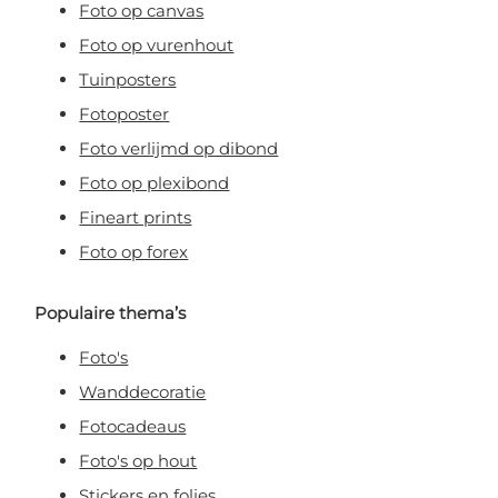
Foto op canvas
Foto op vurenhout
Tuinposters
Fotoposter
Foto verlijmd op dibond
Foto op plexibond
Fineart prints
Foto op forex
Populaire thema’s
Foto's
Wanddecoratie
Fotocadeaus
Foto's op hout
Stickers en folies