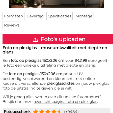
Deurmat
Over ons
Vloermat
Levertijden
Skateboard deck
Formaten
Levertijd
Specificaties
Montage
Inloggen
Reviews
WhatsApp
Foto's uploaden
Foto op plexiglas – museumkwaliteit met diepte en
glans
Een
foto op plexiglas 150x206 cm
voor
842,99
euro geeft
je foto een unieke uitstraling met diepte en glans.
De
foto op plexiglas 150x206 cm
print is UV-
bestendig, vochtwerend en kleurecht, met online
keuze uit verschillende
plexiglasdiktes
om jouw plexiglas
foto de uitstraling te geven die jij wilt.
Wil je graag alles weten over dit unieke fotoproduct?
Bekijk dan onze
overzichtspagina foto op plexiglas
.
Fotogeschenk
(+9484)