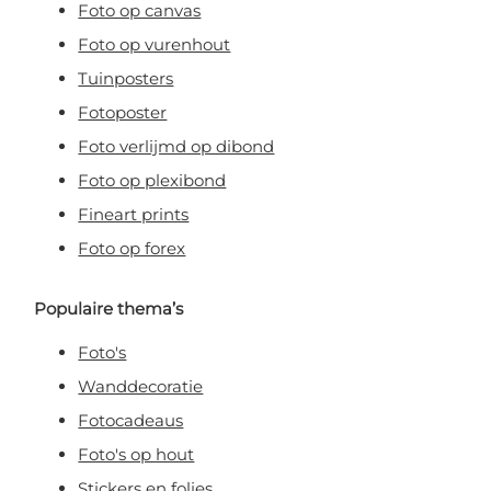
Foto op canvas
Foto op vurenhout
Tuinposters
Fotoposter
Foto verlijmd op dibond
Foto op plexibond
Fineart prints
Foto op forex
Populaire thema’s
Foto's
Wanddecoratie
Fotocadeaus
Foto's op hout
Stickers en folies