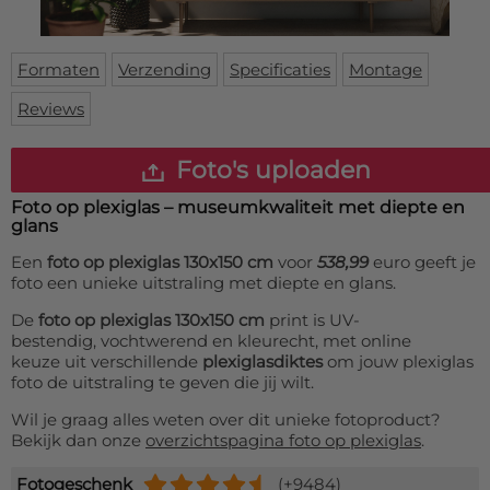
Deurmat
Over ons
Vloermat
Levertijden
Skateboard deck
Formaten
Verzending
Specificaties
Montage
Inloggen
Reviews
WhatsApp
Foto's uploaden
Foto op plexiglas – museumkwaliteit met diepte en
glans
Een
foto op plexiglas 130x150 cm
voor
538,99
euro geeft je
foto een unieke uitstraling met diepte en glans.
De
foto op plexiglas 130x150 cm
print is UV-
bestendig, vochtwerend en kleurecht, met online
keuze uit verschillende
plexiglasdiktes
om jouw plexiglas
foto de uitstraling te geven die jij wilt.
Wil je graag alles weten over dit unieke fotoproduct?
Bekijk dan onze
overzichtspagina foto op plexiglas
.
Fotogeschenk
(+9484)