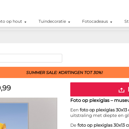
oto op hout
Tuindecoratie
Fotocadeaus
St
SUMMER SALE: KORTINGEN TOT 30%!
,99
Foto op plexiglas – muse
Een
foto op plexiglas 30x13
uitstraling met diepte en gl
De
foto op plexiglas 30x13 