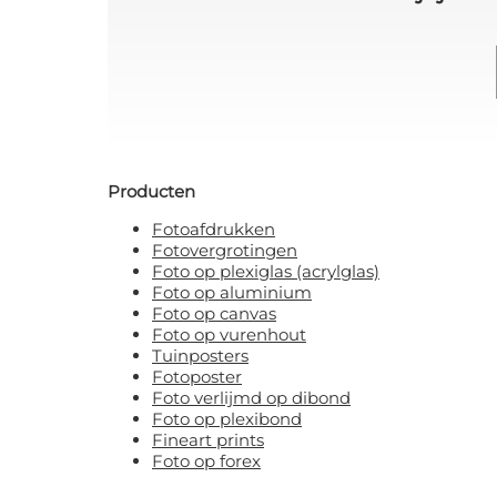
Producten
Fotoafdrukken
Fotovergrotingen
Foto op plexiglas (acrylglas)
Foto op aluminium
Foto op canvas
Foto op vurenhout
Tuinposters
Fotoposter
Foto verlijmd op dibond
Foto op plexibond
Fineart prints
Foto op forex