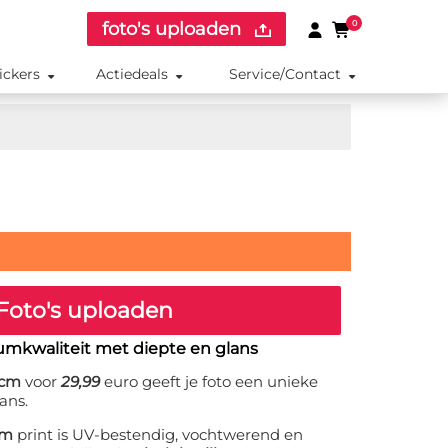
foto's uploaden
0
ickers
Actiedeals
Service/Contact
Foto's uploaden
umkwaliteit met diepte en glans
 cm
voor
29,99
euro geeft je foto een unieke
ans.
cm
print is UV-bestendig, vochtwerend en