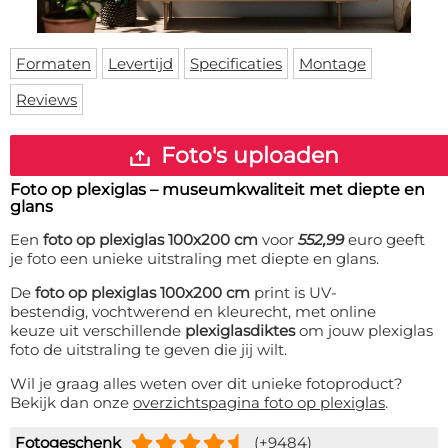
Deurmat
Over ons
Vloermat
Levertijden
Skateboard deck
Formaten
Levertijd
Specificaties
Montage
Inloggen
Reviews
WhatsApp
Foto's uploaden
Foto op plexiglas – museumkwaliteit met diepte en
glans
Een
foto op plexiglas 100x200 cm
voor
552,99
euro geeft
je foto een unieke uitstraling met diepte en glans.
De
foto op plexiglas 100x200 cm
print is UV-
bestendig, vochtwerend en kleurecht, met online
keuze uit verschillende
plexiglasdiktes
om jouw plexiglas
foto de uitstraling te geven die jij wilt.
Wil je graag alles weten over dit unieke fotoproduct?
Bekijk dan onze
overzichtspagina foto op plexiglas
.
Fotogeschenk
(+9484)