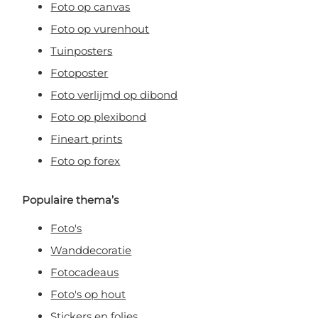
Foto op canvas
Foto op vurenhout
Tuinposters
Fotoposter
Foto verlijmd op dibond
Foto op plexibond
Fineart prints
Foto op forex
Populaire thema’s
Foto's
Wanddecoratie
Fotocadeaus
Foto's op hout
Stickers en folies