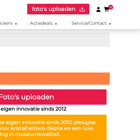
foto's uploaden
0
ickers
Actiedeals
Service/Contact
Foto's uploaden
eigen innovatie sinds 2012
ze eigen innovatie sinds 2012: plexiglas
oor kristalheldere diepte en een luxe
ling in museumkwaliteit.