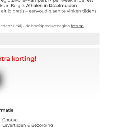
regio Zwolle–Kampen, 1× per week in de rest
ks in België.
Afhalen in IJsselmuiden
 altijd gratis – eenvoudig aan te vinken tijdens
kheden? Bekijk de hoofdproductpagina
foto op
tra korting!
rmatie
Contact
Levertijden & Bezorging