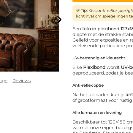
💡
Tip:
Kies
anti-reflex plexigl
lichtinval om spiegelingen t
Een
foto in plexibond 127x
diepte met de strakke stabi
Geliefd voor exposities en r
veeleisende particuliere pro
UV-bestendig en kleurecht
Elke
Plexibond
wordt
UV-be
geproduceerd, zodat je beel
age
Reviews
Anti-reflex optie
Na het uploaden kun je
ant
of grootformaat voor rustig
Alle formaten en levering
Beschikbaar tot 120×180 cm
wij met onze eigen bezorg