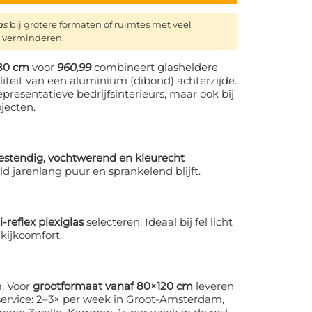
as
bij grotere formaten of ruimtes met veel
e verminderen.
180 cm
voor
960,99
combineert glasheldere
liteit van een aluminium (dibond) achterzijde.
epresentatieve bedrijfsinterieurs, maar ook bij
jecten.
stendig, vochtwerend en kleurecht
d jarenlang puur en sprankelend blijft.
i-reflex plexiglas
selecteren. Ideaal bij fel licht
 kijkcomfort.
. Voor
grootformaat vanaf 80×120 cm
leveren
service: 2–3× per week in Groot-Amsterdam,