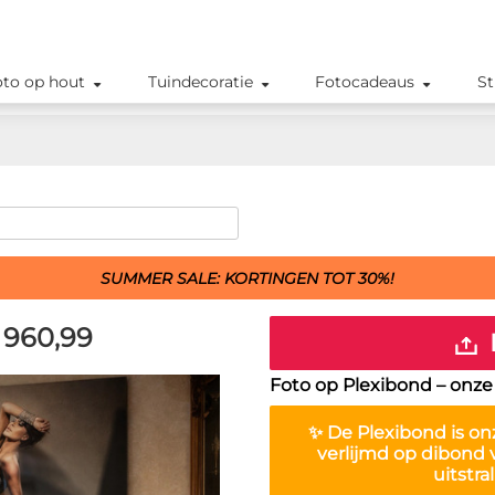
oto op hout
Tuindecoratie
Fotocadeaus
St
SUMMER SALE: KORTINGEN TOT 30%!
960,99
Foto op Plexibond – onze 
✨ De
Plexibond
is on
verlijmd op dibond v
uitstra