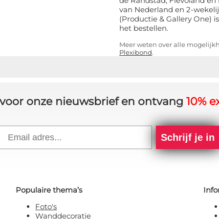
de Randstad, Flevoland en 
van Nederland en 2-wekelij
(Productie & Gallery One) is
het bestellen.
Meer weten over alle mogelij
Plexibond
.
in voor onze nieuwsbrief en ontvang
10% ex
Email
Schrijf je in
Populaire thema’s
Info
Foto's
Wanddecoratie