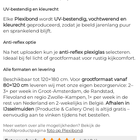
UV-bestendig en kleurecht
Elke
Plexibond
wordt
UV-bestendig, vochtwerend en
kleurecht
geproduceerd, zodat je beeld jarenlang puur
en sprankelend blijft.
Anti-reflex optie
Na het uploaden kun je
anti-reflex plexiglas
selecteren.
Ideaal bij fel licht of grootformaat voor rustig kijkcomfort.
Alle formaten en levering
Beschikbaar tot 120×180 cm. Voor
grootformaat vanaf
80×120 cm
leveren wij met onze eigen bezorgservice: 2–
3× per week in Groot-Amsterdam, de Randstad,
Flevoland en regio Zwolle–Kampen, 1× per week in de
rest van Nederland en 2-wekelijks in België.
Afhalen in
IJsselmuiden
(Productie & Gallery One) is altijd gratis –
eenvoudig aan te vinken tijdens het bestellen.
Meer weten over alle mogelijkheden? Bekijk de
hoofdproductpagina
foto op Plexibond
.