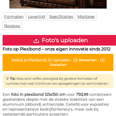
Deurmat
Over ons
Vloermat
Levertijden
Skateboard deck
Formaten
Levertijd
Specificaties
Montage
Inloggen
Reviews
WhatsApp
Foto's uploaden
Foto op Plexibond – onze eigen innovatie sinds 2012
Bestel je
Plexibond
:
(1)
Uploaden ·
(2)
Bewerken ·
(3)
Bestellen
💡
Tip:
Kies
anti-reflex plexiglas
bij grotere formaten of
ruimtes met veel lichtinval om spiegelingen te verminderen.
Een
foto in plexibond 125x150 cm
voor
793,99
combineert
glasheldere diepte met de strakke stabiliteit van een
aluminium (dibond) achterzijde. Geliefd voor exposities
en representatieve bedrijfsinterieurs, maar ook bij
veeleisende particuliere projecten.