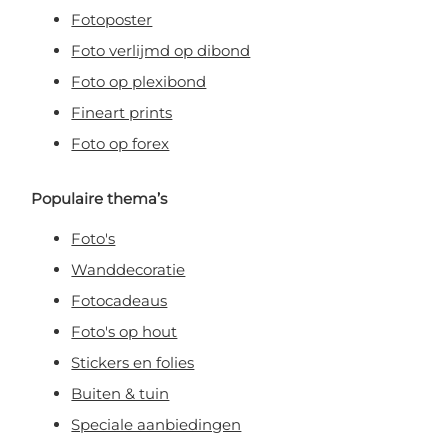
Fotoposter
Foto verlijmd op dibond
Foto op plexibond
Fineart prints
Foto op forex
Populaire thema’s
Foto's
Wanddecoratie
Fotocadeaus
Foto's op hout
Stickers en folies
Buiten & tuin
Speciale aanbiedingen