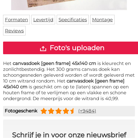
Deurmat
Over ons
Vloermat
Levertijden
Skateboard deck
Formaten
Levertijd
Specificaties
Montage
Inloggen
Reviews
WhatsApp
Foto's uploaden
Het
canvasdoek [geen frame] 45x140 cm
is kleurecht en
zonlichtbestendig. Het 300 grams canvas doek kan
schoongesneden geleverd worden of wordt geleverd met
10 cm witrand rondom. Het
canvasdoek [geen frame]
45x140 cm
is geschikt om op te (laten) spannen op een
houten frame of te verlijmen op een vlakke en schone
ondergrond. De meerprijs voor de witrand is
40,99
.
Fotogeschenk
(+9484)
Schrijf je in voor onze nieuwsbrief