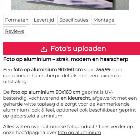
Deurmat
Over ons
Vloermat
Levertijden
Skateboard deck
Formaten
Levertijd
Specificaties
Montage
Inloggen
Reviews
WhatsApp
Foto's uploaden
Foto op aluminium – strak, modern en haarscherp
Een
foto op aluminium 90x160 cm
voor
285,99
euro
combineert haarscherpe details met een luxueuze
uitstraling.
De
foto op aluminium 90x160 cm
geprint is UV-
bestendig, vochtwerend
en kleurecht
, afgewerkt met een
geharde witte toplaag die zorgt voor de kenmerkende
aluminium look & feel, optioneel ook beschikbaar geprint
op geborsteld aluminium.
Alles weten over dit unieke fotoproduct? Lees verder op
onze hoofdpagina over
foto op aluminium
.