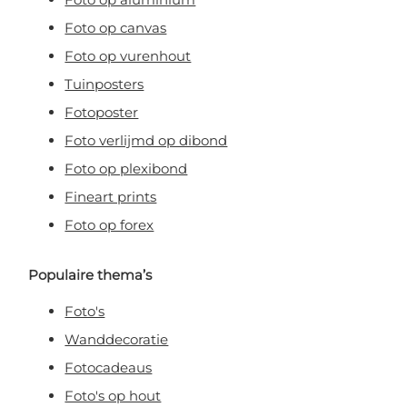
Foto op canvas
Foto op vurenhout
Tuinposters
Fotoposter
Foto verlijmd op dibond
Foto op plexibond
Fineart prints
Foto op forex
Populaire thema’s
Foto's
Wanddecoratie
Fotocadeaus
Foto's op hout