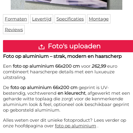
Deurmat
Over ons
Vloermat
Levertijden
Skateboard deck
Formaten
Levertijd
Specificaties
Montage
Inloggen
Reviews
WhatsApp
Foto's uploaden
Foto op aluminium – strak, modern en haarscherp
Een
foto op aluminium 66x200 cm
voor
262,99
euro
combineert haarscherpe details met een luxueuze
uitstraling.
De
foto op aluminium 66x200 cm
geprint is UV-
bestendig, vochtwerend
en kleurecht
, afgewerkt met een
geharde witte toplaag die zorgt voor de kenmerkende
aluminium look & feel, optioneel ook beschikbaar geprint
op geborsteld aluminium.
Alles weten over dit unieke fotoproduct? Lees verder op
onze hoofdpagina over
foto op aluminium
.