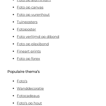
Foto op canvas
Foto op vurenhout
Tuinposters
Fotoposter
Foto verlijmd op dibond
Foto op plexibond
Fineart prints
Foto op forex
Populaire thema’s
Foto's
Wanddecoratie
Fotocadeaus
Foto's op hout