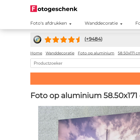
Foto's afdrukken
Wanddecoratie
F
(+
9484
)
Home
Wanddecoratie
Foto op aluminium
58.50x171 c
Foto op aluminium 58.50x171