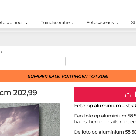
oto op hout
Tuindecoratie
Fotocadeaus
St
m
SUMMER SALE: KORTINGEN TOT 30%!
 cm
202,99
Foto op aluminium – str
Een
foto op aluminium 58.
haarscherpe details met ee
De
foto op aluminium 58.5