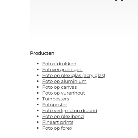
Producten
Fotoafdrukken
Fotovergrotingen
Foto op plexiglas (acrylglas)
Foto op aluminium
Foto op canvas
Foto op vurenhout
Tuinposters
Fotoposter
Foto verlijmd op dibond
Foto op plexibond
Fineart prints
Foto op forex