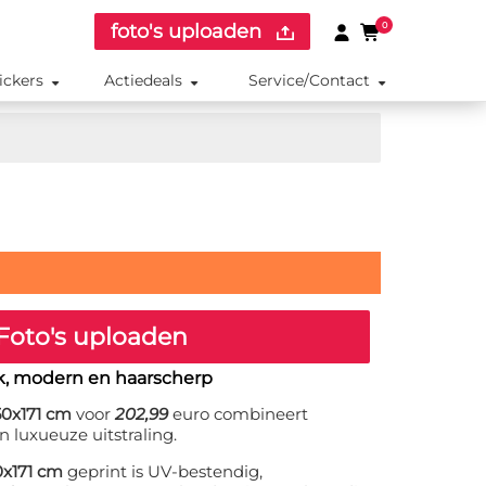
foto's uploaden
0
ickers
Actiedeals
Service/Contact
Foto's uploaden
ak, modern en haarscherp
50x171 cm
voor
202,99
euro combineert
n luxueuze uitstraling.
0x171 cm
geprint is UV-bestendig,