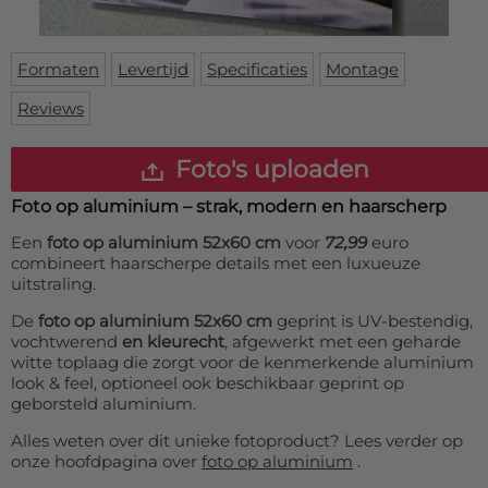
Deurmat
Over ons
Vloermat
Levertijden
Skateboard deck
Formaten
Levertijd
Specificaties
Montage
Inloggen
Reviews
WhatsApp
Foto's uploaden
Foto op aluminium – strak, modern en haarscherp
Een
foto op aluminium 52x60 cm
voor
72,99
euro
combineert haarscherpe details met een luxueuze
uitstraling.
De
foto op aluminium 52x60 cm
geprint is UV-bestendig,
vochtwerend
en kleurecht
, afgewerkt met een geharde
witte toplaag die zorgt voor de kenmerkende aluminium
look & feel, optioneel ook beschikbaar geprint op
geborsteld aluminium.
Alles weten over dit unieke fotoproduct? Lees verder op
onze hoofdpagina over
foto op aluminium
.