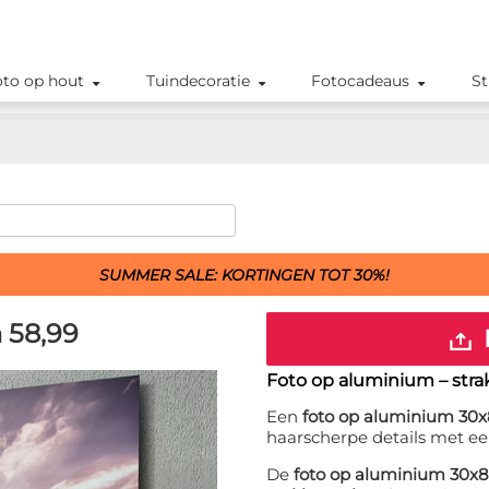
oto op hout
Tuindecoratie
Fotocadeaus
St
SUMMER SALE: KORTINGEN TOT 30%!
m
58,99
Foto op aluminium – str
Een
foto op aluminium 30
haarscherpe details met ee
De
foto op aluminium 30x