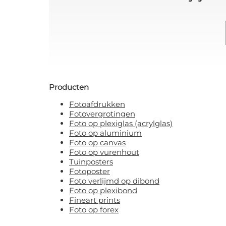
Producten
Fotoafdrukken
Fotovergrotingen
Foto op plexiglas (acrylglas)
Foto op aluminium
Foto op canvas
Foto op vurenhout
Tuinposters
Fotoposter
Foto verlijmd op dibond
Foto op plexibond
Fineart prints
Foto op forex