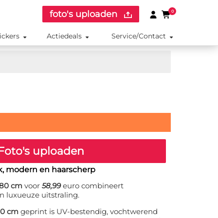
foto's uploaden
0
ickers
Actiedeals
Service/Contact
Foto's uploaden
ak, modern en haarscherp
x80 cm
voor
58,99
euro combineert
n luxueuze uitstraling.
80 cm
geprint is UV-bestendig, vochtwerend