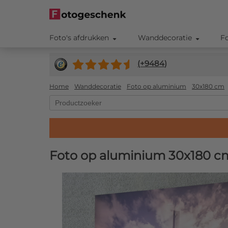
Foto's afdrukken
Wanddecoratie
F
(+
9484
)
Home
Wanddecoratie
Foto op aluminium
30x180 cm
Foto op aluminium 30x180 c