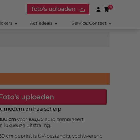
foto's uploaden
0
ickers
Actiedeals
Service/Contact
Foto's uploaden
ak, modern en haarscherp
x180 cm
voor
108,00
euro combineert
n luxueuze uitstraling.
180 cm
geprint is UV-bestendig, vochtwerend