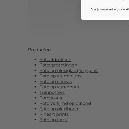
Door je aan te melden, ga je a
Producten
Fotoafdrukken
Fotovergrotingen
Foto op plexiglas (acrylglas)
Foto op aluminium
Foto op canvas
Foto op vurenhout
Tuinposters
Fotoposter
Foto verlijmd op dibond
Foto op plexibond
Fineart prints
Foto op forex