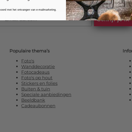
kkoord met het ontvangen van e-mailmarketing.
Email
Schrijf je in
Populaire thema’s
Info
Foto's
Wanddecoratie
Fotocadeaus
Foto's op hout
Stickers en folies
Buiten & tuin
Speciale aanbiedingen
Beeldbank
Cadeaubonnen