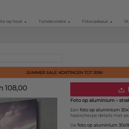
oto op hout
Tuindecoratie
Fotocadeaus
St
SUMMER SALE: KORTINGEN TOT 30%!
m
108,00
Foto op aluminium – str
Een
foto op aluminium 30
haarscherpe details met ee
De
foto op aluminium 30x