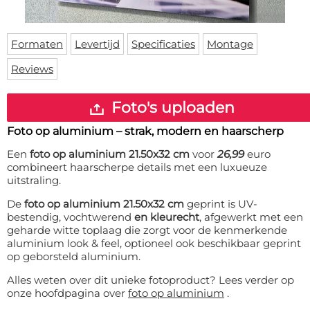
Deurmat
Over ons
Vloermat
Levertijden
Skateboard deck
Formaten
Levertijd
Specificaties
Montage
Inloggen
Reviews
WhatsApp
Foto's uploaden
Foto op aluminium – strak, modern en haarscherp
Een
foto op aluminium 21.50x32 cm
voor
26,99
euro
combineert haarscherpe details met een luxueuze
uitstraling.
De
foto op aluminium 21.50x32 cm
geprint is UV-
bestendig, vochtwerend
en kleurecht
, afgewerkt met een
geharde witte toplaag die zorgt voor de kenmerkende
aluminium look & feel, optioneel ook beschikbaar geprint
op geborsteld aluminium.
Alles weten over dit unieke fotoproduct? Lees verder op
onze hoofdpagina over
foto op aluminium
.