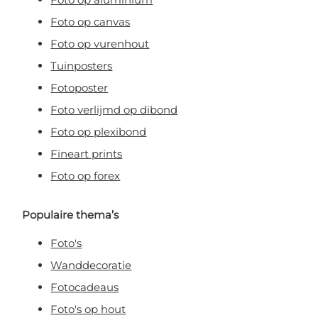
Foto op canvas
Foto op vurenhout
Tuinposters
Fotoposter
Foto verlijmd op dibond
Foto op plexibond
Fineart prints
Foto op forex
Populaire thema’s
Foto's
Wanddecoratie
Fotocadeaus
Foto's op hout