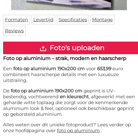
Deurmat
Over ons
Vloermat
Levertijden
Skateboard deck
Formaten
Levertijd
Specificaties
Montage
Inloggen
Reviews
WhatsApp
Foto's uploaden
Foto op aluminium – strak, modern en haarscherp
Een
foto op aluminium 190x200 cm
voor
653,99
euro
combineert haarscherpe details met een luxueuze
uitstraling.
De
foto op aluminium 190x200 cm
geprint is UV-
bestendig, vochtwerend
en kleurecht
, afgewerkt met een
geharde witte toplaag die zorgt voor de kenmerkende
aluminium look & feel, optioneel ook beschikbaar geprint
op geborsteld aluminium.
Alles weten over dit unieke fotoproduct? Lees verder op
onze hoofdpagina over
foto op aluminium
.