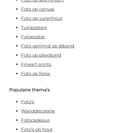
Foto op canvas
Foto op vurenhout
Tuinposters
Fotoposter
Foto verlijmd op dibond
Foto op plexibond
Fineart prints
Foto op forex
Populaire thema’s
Foto's
Wanddecoratie
Fotocadeaus
Foto's op hout