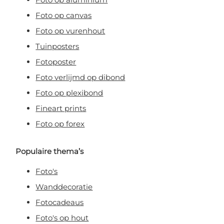
Foto op canvas
Foto op vurenhout
Tuinposters
Fotoposter
Foto verlijmd op dibond
Foto op plexibond
Fineart prints
Foto op forex
Populaire thema’s
Foto's
Wanddecoratie
Fotocadeaus
Foto's op hout