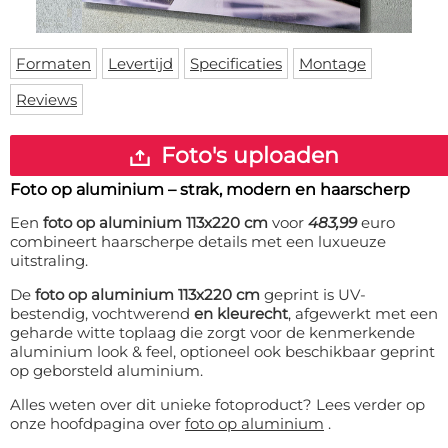
Deurmat
Over ons
Vloermat
Levertijden
Skateboard deck
Formaten
Levertijd
Specificaties
Montage
Inloggen
Reviews
WhatsApp
Foto's uploaden
Foto op aluminium – strak, modern en haarscherp
Een
foto op aluminium 113x220 cm
voor
483,99
euro
combineert haarscherpe details met een luxueuze
uitstraling.
De
foto op aluminium 113x220 cm
geprint is UV-
bestendig, vochtwerend
en kleurecht
, afgewerkt met een
geharde witte toplaag die zorgt voor de kenmerkende
aluminium look & feel, optioneel ook beschikbaar geprint
op geborsteld aluminium.
Alles weten over dit unieke fotoproduct? Lees verder op
onze hoofdpagina over
foto op aluminium
.