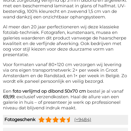
wordt zorgvuldig verlijmd op 3 mm dibond en afgewerkt
met een beschermend laminaat in glans of halfmat. UV-
bestendig, 100% kleurecht en zwevend 1,5 cm van de
wand dankzij een onzichtbaar ophangsysteem.
Al meer dan 20 jaar perfectioneren wij deze klassieke
fotolab-techniek. Fotografen, kunstenaars, musea en
galeries waarderen dit product vanwege de haarscherpe
kwaliteit en de verfijnde afwerking. Ook bedrijven met
oog voor stijl kiezen voor deze duurzame vorm van
presentatie.
Voor formaten vanaf 80×120 cm verzorgen wij levering
via ons eigen transportnetwerk: 2× per week in Groot
Amsterdam en de Randstad, en 1× per week in België. Zo
wordt elk paneel persoonlijk en veilig bezorgd.
Een
foto verlijmd op dibond 50x70 cm
bestel je al vanaf
69,99
, exclusief verzendkosten. Haal de allure van een
galerie in huis – of presenteer je werk op professioneel
niveau dat blijvend indruk maakt.
Fotogeschenk
(+9484)