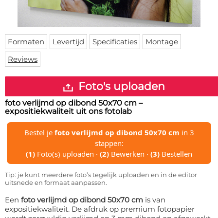
Deurmat
Over ons
Vloermat
Levertijden
Skateboard deck
Inloggen
Formaten
Levertijd
Specificaties
Montage
WhatsApp
Reviews
Foto's uploaden
foto verlijmd op dibond 50x70 cm
–
expositiekwaliteit uit ons fotolab
Bestel je
foto verlijmd op dibond 50x70 cm
in 3
stappen:
(1)
Foto(s) uploaden ·
(2)
Bewerken ·
(3)
Bestellen
Tip: je kunt meerdere foto’s tegelijk uploaden en in de editor
uitsnede en formaat aanpassen.
Een
foto verlijmd op dibond 50x70 cm
is van
expositiekwaliteit. De afdruk op premium fotopapier