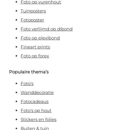
Foto op vurenhout
Tuinposters
Fotoposter
Foto verlijmd op dibond
Foto op plexibond
Fineart prints
Foto op forex
Populaire thema’s
Foto's
Wanddecoratie
Fotocadeaus
Foto's op hout
Stickers en folies
Buiten & tuin