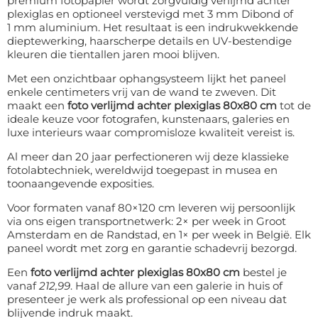
premium fotopapier wordt zorgvuldig verlijmd achter
plexiglas en optioneel verstevigd met 3 mm Dibond of
1 mm aluminium. Het resultaat is een indrukwekkende
dieptewerking, haarscherpe details en UV-bestendige
kleuren die tientallen jaren mooi blijven.
Met een onzichtbaar ophangsysteem lijkt het paneel
enkele centimeters vrij van de wand te zweven. Dit
maakt een
foto verlijmd achter plexiglas 80x80 cm
tot de
ideale keuze voor fotografen, kunstenaars, galeries en
luxe interieurs waar compromisloze kwaliteit vereist is.
Al meer dan 20 jaar perfectioneren wij deze klassieke
fotolabtechniek, wereldwijd toegepast in musea en
toonaangevende exposities.
Voor formaten vanaf 80×120 cm leveren wij persoonlijk
via ons eigen transportnetwerk: 2× per week in Groot
Amsterdam en de Randstad, en 1× per week in België. Elk
paneel wordt met zorg en garantie schadevrij bezorgd.
Een
foto verlijmd achter plexiglas 80x80 cm
bestel je
vanaf
212,99
. Haal de allure van een galerie in huis of
presenteer je werk als professional op een niveau dat
blijvende indruk maakt.