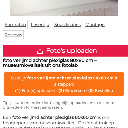
Deurmat
Over ons
Vloermat
Levertijden
Skateboard deck
Inloggen
Formaten
Levertijd
Specificaties
Montage
WhatsApp
Reviews
Foto's uploaden
foto verlijmd achter plexiglas 80x80 cm
–
museumkwaliteit uit ons fotolab
Bestel je
foto verlijmd achter plexiglas 80x80 cm
in
3 stappen:
(1)
Foto(s) uploaden ·
(2)
Bewerken ·
(3)
Bestellen
Tip: je kunt meerdere foto’s tegelijk uploaden en in de editor
uitsnede en formaat aanpassen.
Een
foto verlijmd achter plexiglas 80x80 cm
is ons
hoogtepunt van museumkwaliteit. De fotoafdruk op