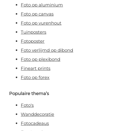
Foto op aluminium
Foto op canvas
Foto op vurenhout
Tuinposters
Fotoposter
Foto verlijmd op dibond
Foto op plexibond
Fineart prints
Foto op forex
Populaire thema’s
Foto's
Wanddecoratie
Fotocadeaus