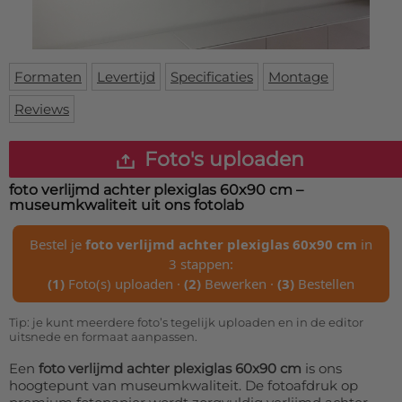
Deurmat
Over ons
Vloermat
Levertijden
Skateboard deck
Inloggen
Formaten
Levertijd
Specificaties
Montage
WhatsApp
Reviews
Foto's uploaden
foto verlijmd achter plexiglas 60x90 cm
–
museumkwaliteit uit ons fotolab
Bestel je
foto verlijmd achter plexiglas 60x90 cm
in
3 stappen:
(1)
Foto(s) uploaden ·
(2)
Bewerken ·
(3)
Bestellen
Tip: je kunt meerdere foto’s tegelijk uploaden en in de editor
uitsnede en formaat aanpassen.
Een
foto verlijmd achter plexiglas 60x90 cm
is ons
hoogtepunt van museumkwaliteit. De fotoafdruk op