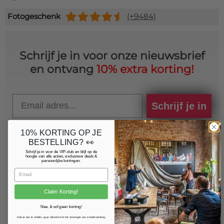
Fotogeschenk
(+9484)
Schrijf je in voor onze nieuwsbrief
en ontvang
10% extra korting!
Email
Schrijf je in
10% KORTING OP JE
BESTELLING? 👀
Schrijf je in voor de VIP-club en blijf op de
hoogte van alle acties, exclusieve deals &
persoonlijke kortingen.
Producten
Fotoafdrukken
Claim Korting!
Fotovergrotingen
Nee, ik wil geen korting!
Foto op plexiglas (acrylglas)
Door je aan te melden, ga je akkoord met het ontvangen van e-mailmarketing.