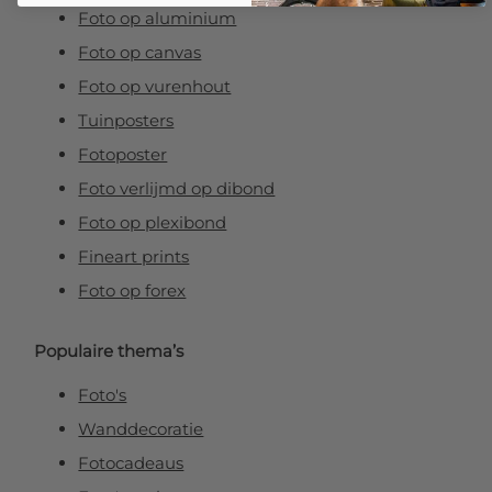
Foto op aluminium
Foto op canvas
Foto op vurenhout
Tuinposters
Fotoposter
Foto verlijmd op dibond
Foto op plexibond
Fineart prints
Foto op forex
Populaire thema’s
Foto's
Wanddecoratie
Fotocadeaus