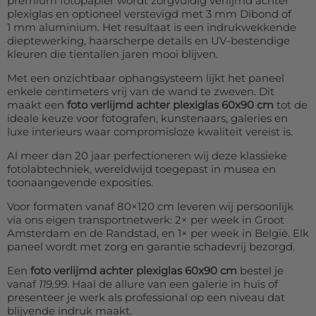
premium fotopapier wordt zorgvuldig verlijmd achter
plexiglas en optioneel verstevigd met 3 mm Dibond of
1 mm aluminium. Het resultaat is een indrukwekkende
dieptewerking, haarscherpe details en UV-bestendige
kleuren die tientallen jaren mooi blijven.
Met een onzichtbaar ophangsysteem lijkt het paneel
enkele centimeters vrij van de wand te zweven. Dit
maakt een
foto verlijmd achter plexiglas 60x90 cm
tot de
ideale keuze voor fotografen, kunstenaars, galeries en
luxe interieurs waar compromisloze kwaliteit vereist is.
Al meer dan 20 jaar perfectioneren wij deze klassieke
fotolabtechniek, wereldwijd toegepast in musea en
toonaangevende exposities.
Voor formaten vanaf 80×120 cm leveren wij persoonlijk
via ons eigen transportnetwerk: 2× per week in Groot
Amsterdam en de Randstad, en 1× per week in België. Elk
paneel wordt met zorg en garantie schadevrij bezorgd.
Een
foto verlijmd achter plexiglas 60x90 cm
bestel je
vanaf
119,99
. Haal de allure van een galerie in huis of
presenteer je werk als professional op een niveau dat
blijvende indruk maakt.