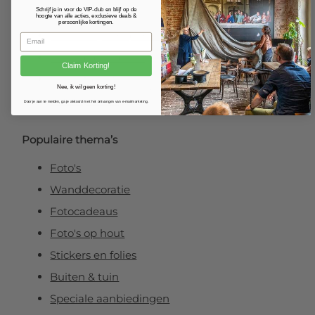
Schrijf je in voor de VIP-club en blijf op de
Fotoposter
hoogte van alle acties, exclusieve deals &
persoonlijke kortingen.
Foto verlijmd op dibond
Foto op plexibond
Claim Korting!
Fineart prints
Nee, ik wil geen korting!
Foto op forex
Door je aan te melden, ga je akkoord met het ontvangen van e-mailmarketing.
Populaire thema’s
Foto's
Wanddecoratie
Fotocadeaus
Foto's op hout
Stickers en folies
Buiten & tuin
Speciale aanbiedingen