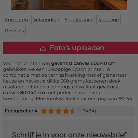
Deurmat
Over ons
Vloermat
Levertijden
Skateboard deck
Formaten
Verzending
Specificaties
Montage
Inloggen
Reviews
WhatsApp
Foto's uploaden
Voor het printen van
gevernist canvas 80x140 cm
gebruiken we een 16-koppige Epson printer. In
combinatie met de vernisafwerking mat of glans naar
keuze en het extra dikke 360 grams katoenen doek,
resulteert dit in de allerhoogste kwaliteit
gevernist
canvas 80x140 cm
met perfecte afwerking en
bescherming. Museumkwaliteit voor een prijs van
182,95
.
Fotogeschenk
(+9484)
Schrijf je in voor onze nieuwsbrief