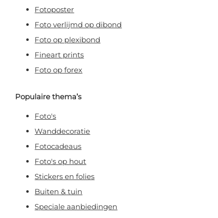
Fotoposter
Foto verlijmd op dibond
Foto op plexibond
Fineart prints
Foto op forex
Populaire thema’s
Foto's
Wanddecoratie
Fotocadeaus
Foto's op hout
Stickers en folies
Buiten & tuin
Speciale aanbiedingen