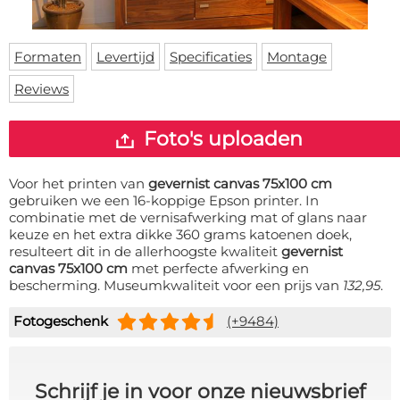
Deurmat
Over ons
Vloermat
Levertijden
Skateboard deck
Formaten
Levertijd
Specificaties
Montage
Inloggen
Reviews
WhatsApp
Foto's uploaden
Voor het printen van
gevernist canvas 75x100 cm
gebruiken we een 16-koppige Epson printer. In
combinatie met de vernisafwerking mat of glans naar
keuze en het extra dikke 360 grams katoenen doek,
resulteert dit in de allerhoogste kwaliteit
gevernist
canvas 75x100 cm
met perfecte afwerking en
bescherming. Museumkwaliteit voor een prijs van
132,95
.
Fotogeschenk
(+9484)
Schrijf je in voor onze nieuwsbrief