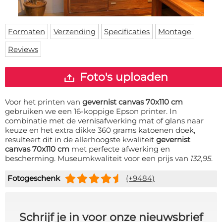
Deurmat
Over ons
Vloermat
Levertijden
Skateboard deck
Formaten
Verzending
Specificaties
Montage
Inloggen
Reviews
WhatsApp
Foto's uploaden
Voor het printen van
gevernist canvas 70x110 cm
gebruiken we een 16-koppige Epson printer. In
combinatie met de vernisafwerking mat of glans naar
keuze en het extra dikke 360 grams katoenen doek,
resulteert dit in de allerhoogste kwaliteit
gevernist
canvas 70x110 cm
met perfecte afwerking en
bescherming. Museumkwaliteit voor een prijs van
132,95
.
Fotogeschenk
(+9484)
Schrijf je in voor onze nieuwsbrief