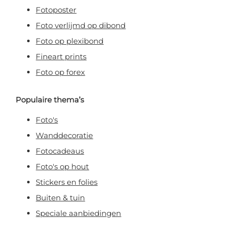
Fotoposter
Foto verlijmd op dibond
Foto op plexibond
Fineart prints
Foto op forex
Populaire thema’s
Foto's
Wanddecoratie
Fotocadeaus
Foto's op hout
Stickers en folies
Buiten & tuin
Speciale aanbiedingen