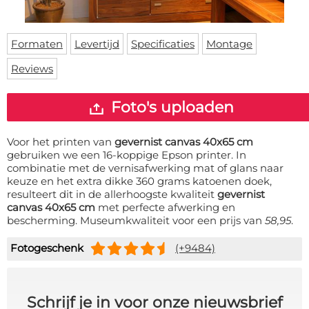
Deurmat
Over ons
Vloermat
Levertijden
Skateboard deck
Formaten
Levertijd
Specificaties
Montage
Inloggen
Reviews
WhatsApp
Foto's uploaden
Voor het printen van
gevernist canvas 40x65 cm
gebruiken we een 16-koppige Epson printer. In
combinatie met de vernisafwerking mat of glans naar
keuze en het extra dikke 360 grams katoenen doek,
resulteert dit in de allerhoogste kwaliteit
gevernist
canvas 40x65 cm
met perfecte afwerking en
bescherming. Museumkwaliteit voor een prijs van
58,95
.
Fotogeschenk
(+9484)
Schrijf je in voor onze nieuwsbrief