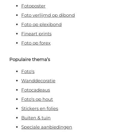
Fotoposter
Foto verlijmd op dibond
Foto op plexibond
Fineart prints
Foto op forex
Populaire thema’s
Foto's
Wanddecoratie
Fotocadeaus
Foto's op hout
Stickers en folies
Buiten & tuin
Speciale aanbiedingen