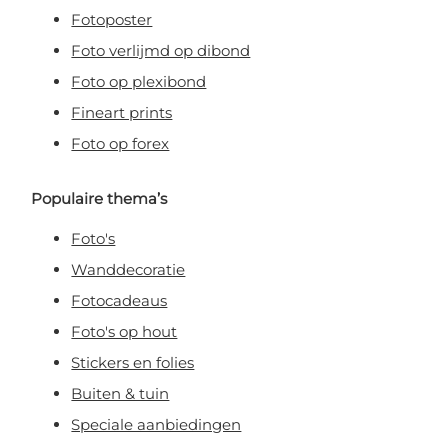
Fotoposter
Foto verlijmd op dibond
Foto op plexibond
Fineart prints
Foto op forex
Populaire thema’s
Foto's
Wanddecoratie
Fotocadeaus
Foto's op hout
Stickers en folies
Buiten & tuin
Speciale aanbiedingen