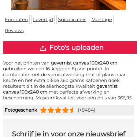
Deurmat
Over ons
Vloermat
Levertijden
Skateboard deck
Formaten
Levertijd
Specificaties
Montage
Inloggen
Reviews
WhatsApp
Foto's uploaden
Voor het printen van
gevernist canvas 100x240 cm
gebruiken we een 16-koppige Epson printer. In
combinatie met de vernisafwerking mat of glans naar
keuze en het extra dikke 360 grams katoenen doek,
resulteert dit in de allerhoogste kwaliteit
gevernist
canvas 100x240 cm
met perfecte afwerking en
bescherming. Museumkwaliteit voor een prijs van
366,95
.
Fotogeschenk
(+9484)
Schrijf je in voor onze nieuwsbrief