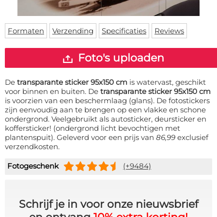
Deurmat
Over ons
Vloermat
Levertijden
Skateboard deck
Formaten
Verzending
Specificaties
Reviews
Inloggen
WhatsApp
Foto's uploaden
De
transparante sticker 95x150 cm
is watervast, geschikt
voor binnen en buiten. De
transparante sticker 95x150 cm
is voorzien van een beschermlaag (glans). De fotostickers
zijn eenvoudig aan te brengen op een vlakke en schone
ondergrond. Veelgebruikt als autosticker, deursticker en
koffersticker! (ondergrond licht bevochtigen met
plantenspuit). Geleverd voor een prijs van
86,99
exclusief
verzendkosten.
Fotogeschenk
(+9484)
Schrijf je in voor onze nieuwsbrief