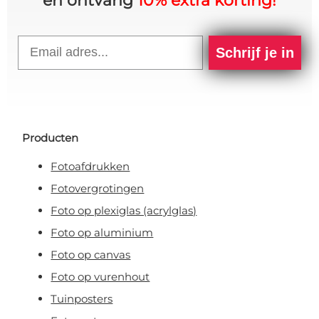
en ontvang
10% extra korting!
Email
Schrijf je in
Producten
Fotoafdrukken
Fotovergrotingen
Foto op plexiglas (acrylglas)
Foto op aluminium
Foto op canvas
Foto op vurenhout
Tuinposters