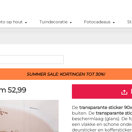
oto op hout
Tuindecoratie
Fotocadeaus
St
SUMMER SALE: KORTINGEN TOT 30%!
cm
52,99
De
transparante sticker 9
buiten. De
transparante st
beschermlaag (glans). De f
een vlakke en schone onder
deursticker en koffersticke