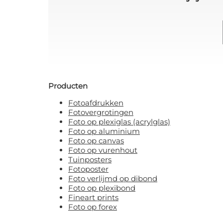
Producten
Fotoafdrukken
Fotovergrotingen
Foto op plexiglas (acrylglas)
Foto op aluminium
Foto op canvas
Foto op vurenhout
Tuinposters
Fotoposter
Foto verlijmd op dibond
Foto op plexibond
Fineart prints
Foto op forex