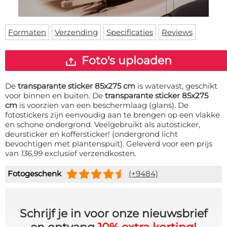
Deurmat
Over ons
Vloermat
Levertijden
Skateboard deck
Formaten
Verzending
Specificaties
Reviews
Inloggen
WhatsApp
Foto's uploaden
De
transparante sticker 85x275 cm
is watervast, geschikt
voor binnen en buiten. De
transparante sticker 85x275
cm
is voorzien van een beschermlaag (glans). De
fotostickers zijn eenvoudig aan te brengen op een vlakke
en schone ondergrond. Veelgebruikt als autosticker,
deursticker en koffersticker! (ondergrond licht
bevochtigen met plantenspuit). Geleverd voor een prijs
van
136,99
exclusief verzendkosten.
Fotogeschenk
(+9484)
Schrijf je in voor onze nieuwsbrief