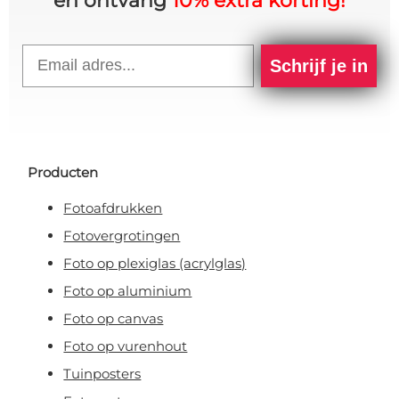
en ontvang
10% extra korting!
Email
Schrijf je in
Producten
Fotoafdrukken
Fotovergrotingen
Foto op plexiglas (acrylglas)
Foto op aluminium
Foto op canvas
Foto op vurenhout
Tuinposters